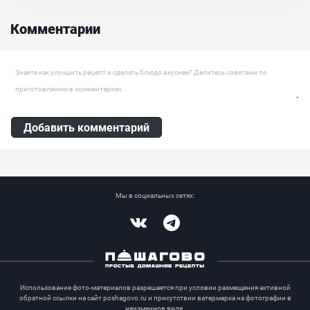
вообще готовят? Конечно! Их не просто готовят, а ещё подают в
ресторанах высокой кухни. Существует немало сортов каштанов
Комментарии
и они все отличаются друг от друга персональными вкусовыми
особенностями....
Оставить комментарий
Добавить комментарий
Мы в социальных сетях:
Vkontakte
Telegram
Использование фото-материалов разрешается при условии размещения активной
обратной ссылки на сайт poshagovo.ru и присутствии ватермарка на фотографии в
неизменнов виде.