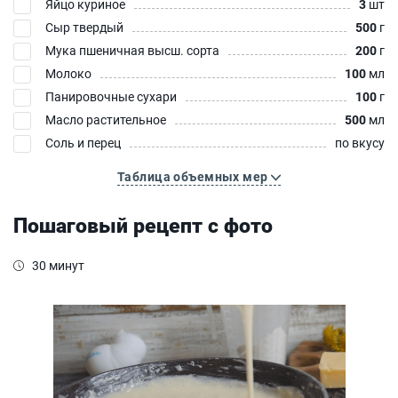
Яйцо куриное
3
шт
Сыр твердый
500
г
Мука пшеничная высш. сорта
200
г
Молоко
100
мл
Панировочные сухари
100
г
Масло растительное
500
мл
Соль и перец
по вкусу
Таблица объемных мер
Пошаговый рецепт с фото
30 минут