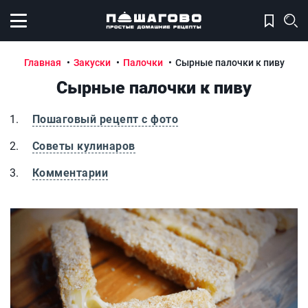
Открыть меню
Главная
Закуски
Палочки
Сырные палочки к пиву
Сырные палочки к пиву
Пошаговый рецепт с фото
Советы кулинаров
Комментарии
Сырные палочки к пиву
С