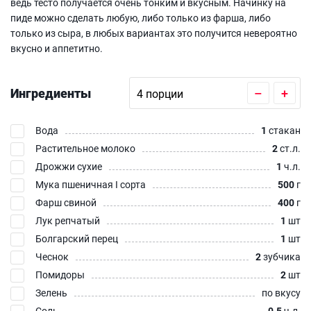
ведь тесто получается очень тонким и вкусным. Начинку на
пиде можно сделать любую, либо только из фарша, либо
только из сыра, в любых вариантах это получится невероятно
вкусно и аппетитно.
Ингредиенты
–
+
Вода
1
стакан
Растительное молоко
2
ст.л.
Дрожжи сухие
1
ч.л.
Мука пшеничная I сорта
500
г
Фарш свиной
400
г
Лук репчатый
1
шт
Болгарский перец
1
шт
Чеснок
2
зубчика
Помидоры
2
шт
Зелень
по вкусу
Соль
0.5
ч.л.