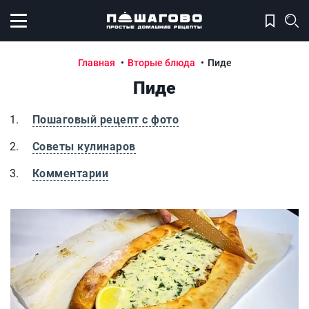
Открыть меню
Главная
Вторые блюда
Пиде
Пиде
Пошаговый рецепт с фото
Советы кулинаров
Комментарии
Пиде
П