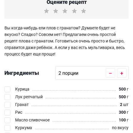
Оцените рецепт
Вы когда-нибудь ели плов с гранатом? Думаете будет не
вкусно? Сладко? Совсем нет! Предлагаем очень простой
рецепт плова с гранатом. Готовиться очень просто и быстро,
справится даже ребёнок. А если у вас есть мультиварка, весь
процесс будет еще проще!
Ингредиенты
–
+
Курица
500
г
Лук репчатый
500
г
Гранат
2
шт
Рис
300
г
Масло сливочное
100
г
Куркума
по вкусу