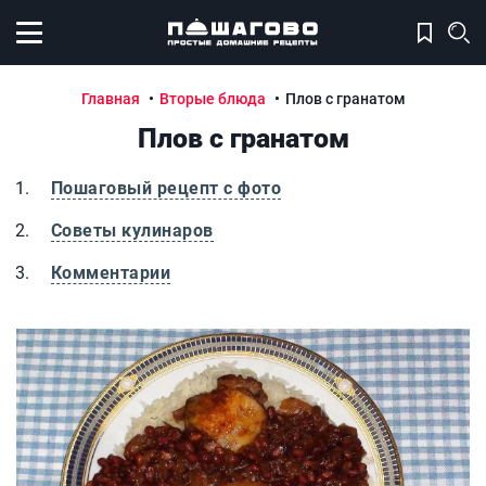
Открыть меню
Главная
Вторые блюда
Плов с гранатом
Плов с гранатом
Пошаговый рецепт с фото
Советы кулинаров
Комментарии
Плов с гранатом
П