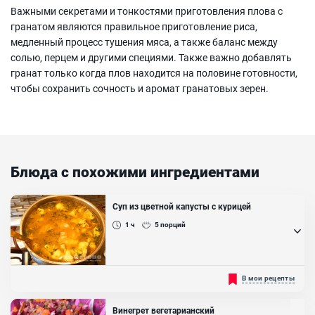
Важными секретами и тонкостями приготовления плова с
гранатом являются правильное приготовление риса,
медленный процесс тушения мяса, а также баланс между
солью, перцем и другими специями. Также важно добавлять
гранат только когда плов находится на половине готовности,
чтобы сохранить сочность и аромат гранатовых зерен.
Блюда с похожими ингредиентами
Суп из цветной капусты с курицей
1 ч
5
порций
Легкий, диетический и очень вкусный суп из цветной капусты с
В мои рецепты
курицей - что может быть проще? Мягкая, разваристая цветная
капуста, легкий куриный бульон, кусочки мяса и картофеля - до
чего же сытный и аппетитный суп! Отлично подойдет для Вашего
Винегрет вегетарианский