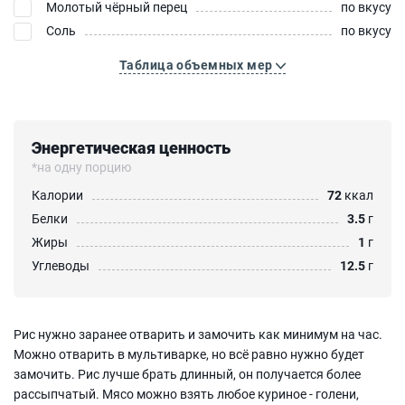
Молотый чёрный перец
по вкусу
Соль
по вкусу
Таблица объемных мер
Энергетическая ценность
*на одну порцию
Калории
72
ккал
Белки
3.5
г
Жиры
1
г
Углеводы
12.5
г
Рис нужно заранее отварить и замочить как минимум на час.
Можно отварить в мультиварке, но всё равно нужно будет
замочить. Рис лучше брать длинный, он получается более
рассыпчатый. Мясо можно взять любое куриное - голени,