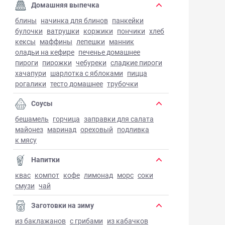
Домашняя выпечка
блины
начинка для блинов
панкейки
булочки
ватрушки
коржики
пончики
хлеб
кексы
маффины
лепешки
манник
оладьи на кефире
печенье домашнее
пироги
пирожки
чебуреки
сладкие пироги
хачапури
шарлотка с яблоками
пицца
рогалики
тесто домашнее
трубочки
Соусы
бешамель
горчица
заправки для салата
майонез
маринад
ореховый
подливка
к мясу
Напитки
квас
компот
кофе
лимонад
морс
соки
смузи
чай
Заготовки на зиму
из баклажанов
с грибами
из кабачков