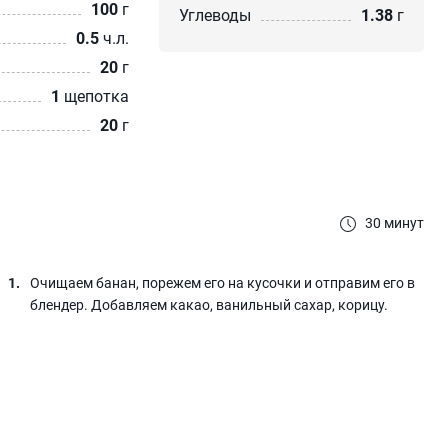
100
г
Углеводы
1.38
г
0.5
ч.л.
20
г
1
щепотка
20
г
30 минут
Очищаем банан, порежем его на кусочки и отправим его в
блендер. Добавляем какао, ванильный сахар, корицу.