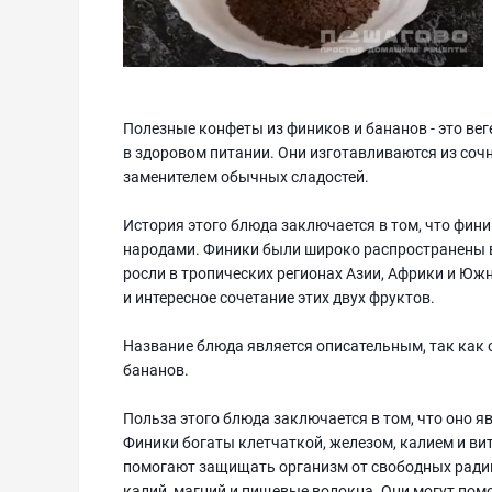
Полезные конфеты из фиников и бананов - это вег
в здоровом питании. Они изготавливаются из соч
заменителем обычных сладостей.
История этого блюда заключается в том, что фин
народами. Финики были широко распространены в
росли в тропических регионах Азии, Африки и Юж
и интересное сочетание этих двух фруктов.
Название блюда является описательным, так как о
бананов.
Польза этого блюда заключается в том, что оно 
Финики богаты клетчаткой, железом, калием и в
помогают защищать организм от свободных радика
калий, магний и пищевые волокна. Они могут помо