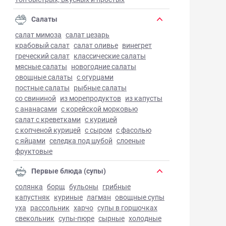
Салаты
салат мимоза
салат цезарь
крабовый салат
салат оливье
винегрет
греческий салат
классические салаты
мясные салаты
новогодние салаты
овощные салаты
с огурцами
постные салаты
рыбные салаты
со свининой
из морепродуктов
из капусты
с ананасами
с корейской морковью
салат с креветками
с курицей
с копченой курицей
с сыром
с фасолью
с яйцами
селедка под шубой
слоеные
фруктовые
Первые блюда (супы)
солянка
борщ
бульоны
грибные
капустняк
куриные
лагман
овощные супы
уха
рассольник
харчо
супы в горшочках
свекольник
супы-пюре
сырные
холодные