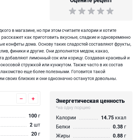
Оцените рецепт
кого в магазине, но при этом считаете калории и хотите
Он расскажет как приготовить вкусные, сладкие и одновременно
ые конфеты дома. Основу таких сладостей составляют фрукты,
лив, финики и другие. Они дополнятся медом, какао,
та добавляют лимонный сок или корицу. Создавая красивый и
косовой стружкой или кунжутом. Также часто в их состав
 лакомство еще более полезными. Готовится такой
им своих близких и они однозначно останутся довольны.
–
+
Энергетическая ценность
*на одну порцию
100
г
Калории
14.75
ккал
2
шт
Белки
0.38
г
20
г
Жиры
0.88
г