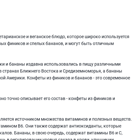
етарианское и веганское блюдо, которое широко используется
ных фиников и спелых бананов, и могут быть отличным
ики и бананы издавна использовались в пищу различными
 странах Ближнего Востока и Средиземноморья, а бананы
ной Америки. Конфеты из фиников и бананов - это современное
но точно описывает его состав - конфеты из фиников и
является источником множества витаминов и полезных веществ.
итамином В6. Они также содержат антиоксиданты, которые
лов. Бананы, в свою очередь, содержат витамины В6 и С,
чь в регулировании уровня сахара в крови, улучшении