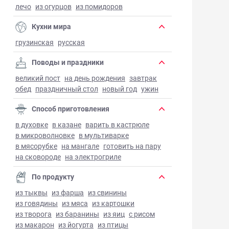
лечо
из огурцов
из помидоров
Кухни мира
грузинская
русская
Поводы и праздники
великий пост
на день рождения
завтрак
обед
праздничный стол
новый год
ужин
Способ приготовления
в духовке
в казане
варить в кастрюле
в микроволновке
в мультиварке
в мясорубке
на мангале
готовить на пару
на сковороде
на электрогриле
По продукту
из тыквы
из фарша
из свинины
из говядины
из мяса
из картошки
из творога
из баранины
из яиц
с рисом
из макарон
из йогурта
из птицы