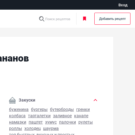
Вход
Добавить рецепт
Поиск рецептов
ананов
езные конфеты из фиников и бананов - фото готового бл
Закуски
буженина
бургеры
бутерброды
гренки
колбаса
тарталетки
заливное
канапе
намазки
паштет
хумус
палочки
рулеты
роллы
холодец
шаурма
топ быстрых, вкусных и простых