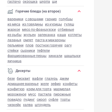
гаспачо
окрошка
шурпа
щи
Горячие блюда (на второе)
вареники
с овощами
гарнир
голубцы
из мяса
из говядины
из курицы
гуляш
жаркое
мясо по-французски
отбивные
из рыбы
жульен
запеканка
каша
котлеты
лазанья
омлет
паста и макароны
пельмени
плов
постное горячее
рагу
стейки
сырники
тефтели
фаршированные перцы
хинкали
шашлыки
яичница
Десерты
безе
бисквит
вафли
глазурь
джем
домашнее варенье
желе
зефир
конфеты
конфитюр
крем для торта
мармелад
мороженое
мусс
пастила
пирожные
повидло
пудинг
сироп
суфле
торты
чизкейк
халва
штрудель