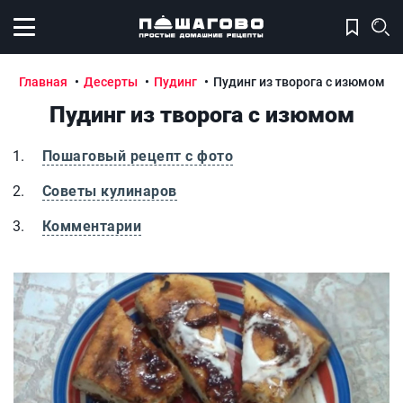
Открыть меню
Главная
Десерты
Пудинг
Пудинг из творога с изюмом
Пудинг из творога с изюмом
Пошаговый рецепт с фото
Советы кулинаров
Комментарии
Пудинг из творога с изюмом
П