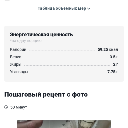
Таблица объемных мер
Энергетическая ценность
*на одну порцию
Калории
59.25
ккал
Белки
3.5
г
Жиры
2
г
Углеводы
7.75
г
Пошаговый рецепт с фото
50 минут