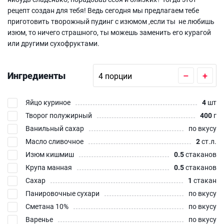
рецепт создан для тебя! Ведь сегодня мы предлагаем тебе
приготовить творожный пудинг с изюмом ,если ты не любишь
изюм, то ничего страшного, ты можешь заменить его курагой
или другими сухофруктами.
Ингредиенты
–
+
Яйцо куриное
4
шт
Творог полужирный
400
г
Ванильный сахар
по вкусу
Масло сливочное
2
ст.л.
Изюм кишмиш
0.5
стаканов
Крупа манная
0.5
стаканов
Сахар
1
стакан
Панировочные сухари
по вкусу
Сметана 10%
по вкусу
Варенье
по вкусу