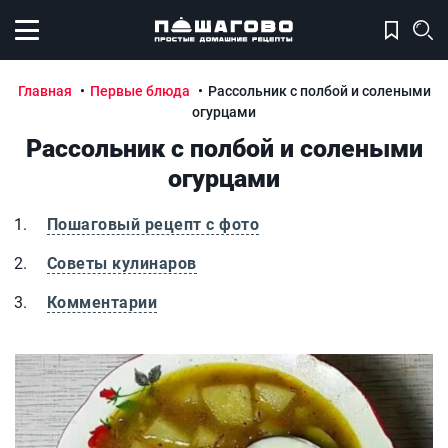
Открыть меню
Главная
Первые блюда
Рассольник с полбой и солеными
огурцами
Рассольник с полбой и солеными
огурцами
Пошаговый рецепт с фото
Советы кулинаров
Комментарии
Рассольник с полбой и солеными огурцами
Р