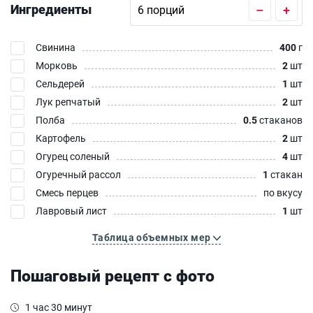
Ингредиенты
–
+
Свинина
400
г
Морковь
2
шт
Сельдерей
1
шт
Лук репчатый
2
шт
Полба
0.5
стаканов
Картофель
2
шт
Огурец соленый
4
шт
Огуречный рассол
1
стакан
Смесь перцев
по вкусу
Лавровый лист
1
шт
Таблица объемных мер
Пошаговый рецепт с фото
1 час 30 минут