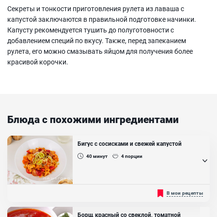
Секреты и тонкости приготовления рулета из лаваша с
капустой заключаются в правильной подготовке начинки.
Капусту рекомендуется тушить до полуготовности с
добавлением специй по вкусу. Также, перед запеканием
рулета, его можно смазывать яйцом для получения более
красивой корочки.
Блюда с похожими ингредиентами
Бигус с сосисками и свежей капустой
40
минут
4
порции
Бигус родом из Польши. Сегодня существует огромное
В мои рецепты
количество рецептов. Он будет отличным самостоятельным
блюдом или прекрасным дополнением к гарнирам, например, к
картофельному пюре....
Борщ красный со свеклой, томатной