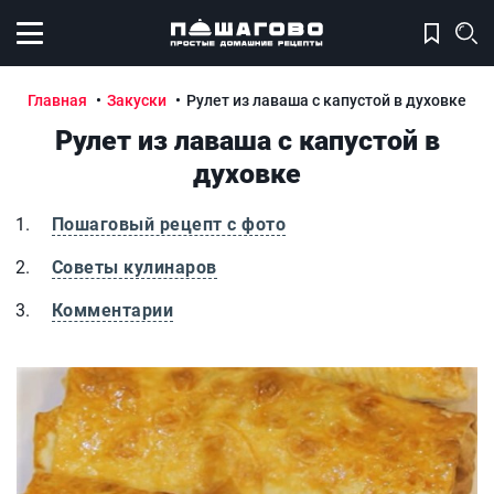
Открыть меню
Главная
Закуски
Рулет из лаваша с капустой в духовке
Рулет из лаваша с капустой в
духовке
Пошаговый рецепт с фото
Советы кулинаров
Комментарии
Рулет из лаваша с капустой в духовке
Ру