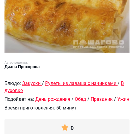
Автор рецепта:
Диана Прохорова
Блюдо:
Закуски
/
Рулеты из лаваша с начинками
/
В
духовке
Подойдет на:
День рождения
/
Обед
/
Праздник
/
Ужин
Время приготовления:
50 минут
0