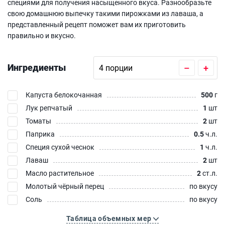
специями для получения насыщенного вкуса. Разнообразьте
свою домашнюю выпечку такими пирожками из лаваша, а
представленный рецепт поможет вам их приготовить
правильно и вкусно.
Ингредиенты
–
+
Капуста белокочанная
500
г
Лук репчатый
1
шт
Томаты
2
шт
Паприка
0.5
ч.л.
Специя сухой чеснок
1
ч.л.
Лаваш
2
шт
Масло растительное
2
ст.л.
Молотый чёрный перец
по вкусу
Соль
по вкусу
Таблица объемных мер