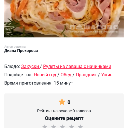
Автор рецепта:
Диана Прохорова
Блюдо:
Закуски
/
Рулеты из лаваша с начинками
Подойдет на:
Новый год
/
Обед
/
Праздник
/
Ужин
Время приготовления:
15 минут
0
Рейтинг на основе 0 голосов
Оцените рецепт