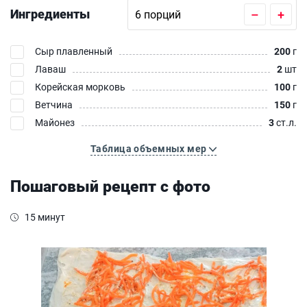
Ингредиенты
–
+
Сыр плавленный
200
г
Лаваш
2
шт
Корейская морковь
100
г
Ветчина
150
г
Майонез
3
ст.л.
Таблица объемных мер
Пошаговый рецепт с фото
15 минут