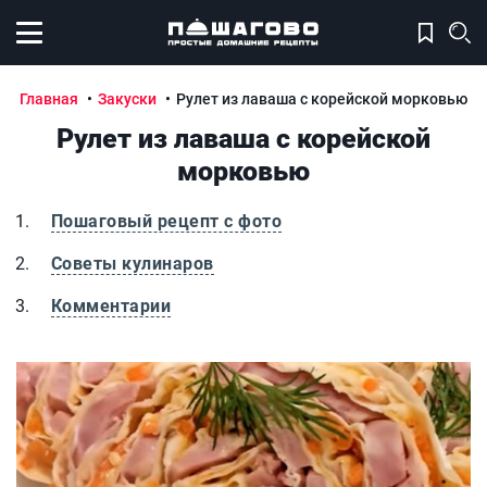
Открыть меню
Главная
Закуски
Рулет из лаваша с корейской морковью
Рулет из лаваша с корейской
морковью
Пошаговый рецепт с фото
Советы кулинаров
Комментарии
Рулет из лаваша с корейской морковью
Р