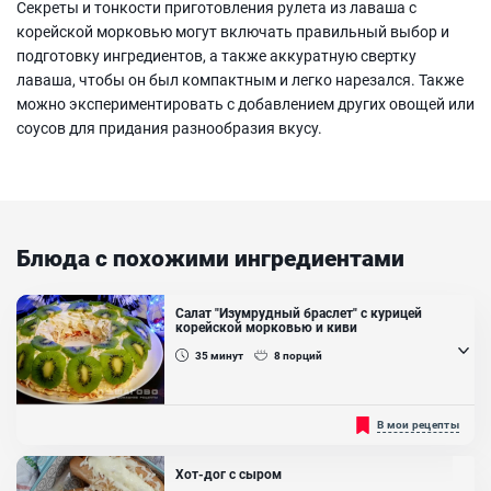
Секреты и тонкости приготовления рулета из лаваша с
корейской морковью могут включать правильный выбор и
подготовку ингредиентов, а также аккуратную свертку
лаваша, чтобы он был компактным и легко нарезался. Также
можно экспериментировать с добавлением других овощей или
соусов для придания разнообразия вкусу.
Блюда с похожими ингредиентами
Салат "Изумрудный браслет" с курицей
корейской морковью и киви
35
минут
8
порций
Вкуснейший экзотичный слоеный салат с курицей и фруктами под
В мои рецепты
названием "Изумрудный браслет"! Долго с ним возится не
придется. Все ингредиенты доступны, их нужно лишь соединить....
Хот-дог с сыром