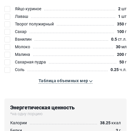
Яйцо куриное
2
шт
Лаваш
1
шт
Творог полужирный
350
г
Сахар
100
г
Ванилин
0.5
ст.л.
Молоко
30
мл
Малина
200
г
Сахарная пудра
50
г
Соль
0.25
ч.л.
Таблица объемных мер
Энергетическая ценность
*на одну порцию
Калории
38.25
ккал
Белки
2
г