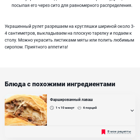
посыпая его через сито для равномерного распределения.
Украшенный рулет разрешаем на кругляшки шириной около 3-
4 сантиметров, выкладываем на плоскую тарелку и подаем к
столу. Можно украсить листиками мяты или полить любимым
сиропом. Приятного аппетита!
Блюда с похожими ингредиентами
Фаршированный лаваш
1 ч 10
минут
6
порций
Для приготовления фаршированного лаваша можно
В мои рецепты
использовать много различных видов начинок. В данном рецепте
лаваш будет начиняться мясным фаршем и капустой. Такая