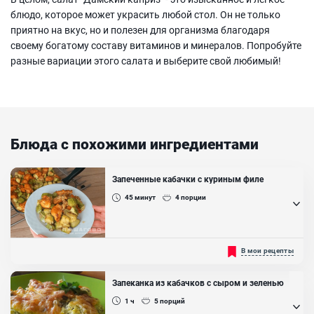
блюдо, которое может украсить любой стол. Он не только
приятно на вкус, но и полезен для организма благодаря
своему богатому составу витаминов и минералов. Попробуйте
разные вариации этого салата и выберите свой любимый!
Блюда с похожими ингредиентами
Запеченные кабачки с куриным филе
45
минут
4
порции
Кабачки, запечённые в духовке с мясной пикантной начинкой -
В мои рецепты
полноценное второе блюдо. Если у вас большое количество
кабачков и вы не знаете куда же их деть, то вот вариант очень
вкусного блюда на быструю руку! Кабачки с мясом получатся
Запеканка из кабачков с сыром и зеленью
очень простыми в приготовлении, вкусными и сочными. Когда
блюдо будет готовиться, вы услышите невероятный аромат,
1 ч
5
порций
который будет витать по всему дому....