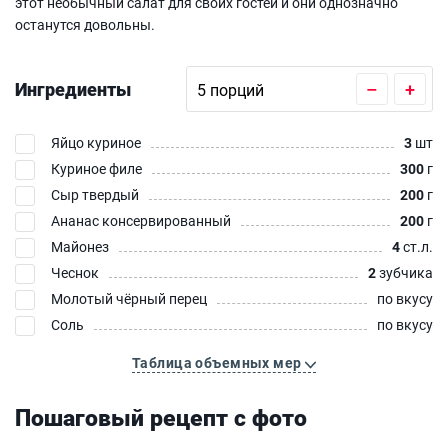
этот необычный салат для своих гостей и они однозначно
останутся довольны.
Ингредиенты
–
+
Яйцо куриное
3
шт
Куриное филе
300
г
Сыр твердый
200
г
Ананас консервированный
200
г
Майонез
4
ст.л.
Чеснок
2
зубчика
Молотый чёрный перец
по вкусу
Соль
по вкусу
Таблица объемных мер
Пошаговый рецепт с фото