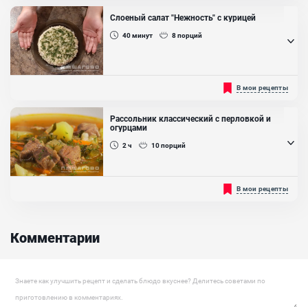
тыква содержит так много полезных и питательных веществ,
необходимых для нашего организма....
Слоеный салат "Нежность" с курицей
Ингредиенты:
40
минут
8
порций
Тыква, Итальянские травы, Сушеная паприка, Молоко, Чеснок,
Укроп, Масло растительное
Будете готовить "Нежность" после того как его попробуете. Он
В мои рецепты
такой нежный, что от него не устоять. Он Вас выручит не раз, и
будет нарасхват. Минимум продуктов, а так...
Рассольник классический с перловкой и
огурцами
2 ч
10
порций
Рассольник-первое блюдо исконной русской кухни, суп, основа
В мои рецепты
которого состоит из солёных огурцов или рассоле от огурцов. Это
один из самых популярных видов заправочных первых блюд
русской кухни, который следует по значимости за борщами и
щами. Варят его чаще всего на мясном бульоне, но и постные
Комментарии
варианты рассольника пользуются популярностью....
Ингредиенты:
Мясо, Морковь, Лук репчатый, Огурцы солёные, Крупа перловая,
Оставить комментарий
Картофель, Укроп, Чеснок, Огуречный рассол, Томатная паста,
Масло растительное