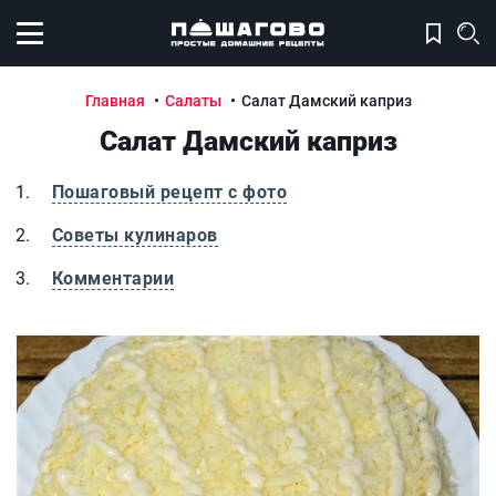
Открыть меню
Главная
Салаты
Салат Дамский каприз
Салат Дамский каприз
Пошаговый рецепт с фото
Советы кулинаров
Комментарии
Салат Дамский каприз
С