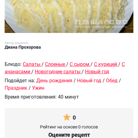
Автор рецепта:
Диана Прохорова
Блюдо:
Салаты
/
Слоеные
/
С сыром
/
С курицей
/
С
ананасами
/
Новогодние салаты
/
Новый год
Подойдет на:
День рождения
/
Новый год
/
Обед
/
Праздник
/
Ужин
Время приготовления:
40 минут
0
Рейтинг на основе 0 голосов
Оцените рецепт