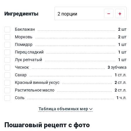
Ингредиенты
–
+
Баклажан
2
шт
Морковь
2
шт
Помидор
1
шт
Перец сладкий
1
шт
Лук репчатый
1
шт
Чеснок
3
зубчика
Сахар
1
ст.л.
Красный винный уксус
2
ст.л.
Растительное масло
2
ст.л.
Соль
1
ч.л.
Таблица объемных мер
Пошаговый рецепт с фото