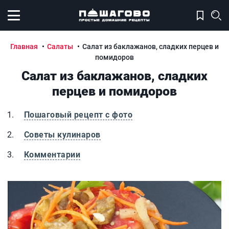
Открыть меню
Главная
Салаты
Салат из баклажанов, сладких перцев и
помидоров
Салат из баклажанов, сладких
перцев и помидоров
Пошаговый рецепт с фото
Советы кулинаров
Комментарии
Салат из баклажанов, сладких перцев и помидоров
С