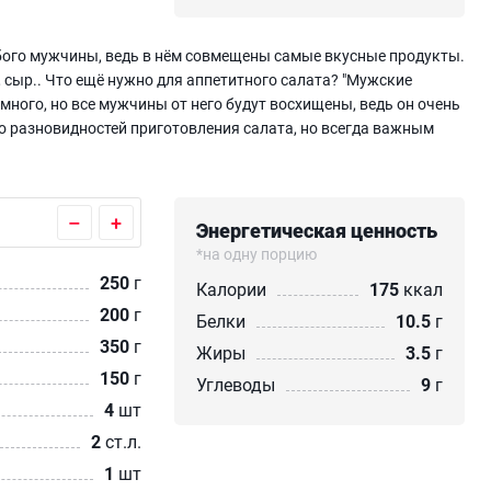
любого мужчины, ведь в нём совмещены самые вкусные продукты.
, сыр.. Что ещё нужно для аппетитного салата? "Мужские
много, но все мужчины от него будут восхищены, ведь он очень
го разновидностей приготовления салата, но всегда важным
–
+
Энергетическая ценность
*на одну порцию
250
г
Калории
175
ккал
200
г
Белки
10.5
г
350
г
Жиры
3.5
г
150
г
Углеводы
9
г
4
шт
2
ст.л.
1
шт