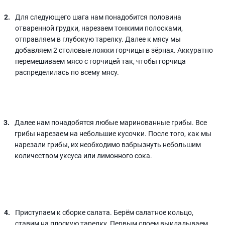
Для следующего шага нам понадобится половина
отваренной грудки, нарезаем тонкими полосками,
отправляем в глубокую тарелку. Далее к мясу мы
добавляем 2 столовые ложки горчицы в зёрнах. Аккуратно
перемешиваем мясо с горчицей так, чтобы горчица
распределилась по всему мясу.
Далее нам понадобятся любые маринованные грибы. Все
грибы нарезаем на небольшие кусочки. После того, как мы
нарезали грибы, их необходимо взбрызнуть небольшим
количеством уксуса или лимонного сока.
Приступаем к сборке салата. Берём салатное кольцо,
ставим на плоскую тарелку. Первым слоем выкладываем