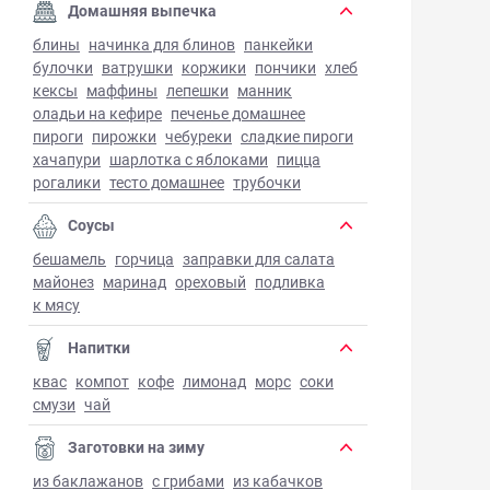
Домашняя выпечка
блины
начинка для блинов
панкейки
булочки
ватрушки
коржики
пончики
хлеб
кексы
маффины
лепешки
манник
оладьи на кефире
печенье домашнее
пироги
пирожки
чебуреки
сладкие пироги
хачапури
шарлотка с яблоками
пицца
рогалики
тесто домашнее
трубочки
Соусы
бешамель
горчица
заправки для салата
майонез
маринад
ореховый
подливка
к мясу
Напитки
квас
компот
кофе
лимонад
морс
соки
смузи
чай
Заготовки на зиму
из баклажанов
с грибами
из кабачков