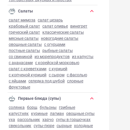
Салаты
салат мимоза
салат цезарь
крабовый салат
салат оливье
винегрет
греческий салат
классические салаты
мясные салаты
новогодние салаты
овощные салаты
с огурцами
постные салаты
рыбные салаты
со свининой
из морепродуктов
из капусты
с ананасами
с корейской морковью
салат с креветками
с курицей
с копченой курицей
с сыром
с фасолью
с яйцами
селедка под шубой
слоеные
фруктовые
Первые блюда (супы)
солянка
борщ
бульоны
грибные
капустняк
куриные
лагман
овощные супы
уха
рассольник
харчо
супы в горшочках
свекольник
супы-пюре
сырные
холодные