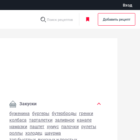
Вход
Добавить рецепт
Поиск рецептов
ат Мужские слезы - фото готового блюда
Закуски
буженина
бургеры
бутерброды
гренки
колбаса
тарталетки
заливное
канапе
намазки
паштет
хумус
палочки
рулеты
роллы
холодец
шаурма
топ быстрых, вкусных и простых