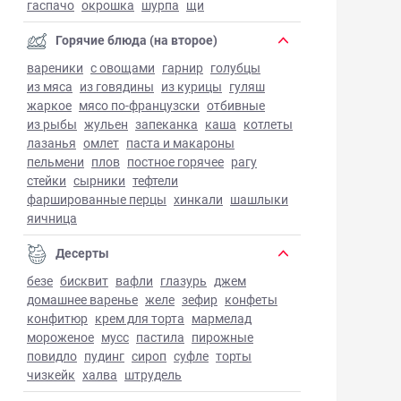
гаспачо
окрошка
шурпа
щи
Горячие блюда (на второе)
вареники
с овощами
гарнир
голубцы
из мяса
из говядины
из курицы
гуляш
жаркое
мясо по-французски
отбивные
из рыбы
жульен
запеканка
каша
котлеты
лазанья
омлет
паста и макароны
пельмени
плов
постное горячее
рагу
стейки
сырники
тефтели
фаршированные перцы
хинкали
шашлыки
яичница
Десерты
безе
бисквит
вафли
глазурь
джем
домашнее варенье
желе
зефир
конфеты
конфитюр
крем для торта
мармелад
мороженое
мусс
пастила
пирожные
повидло
пудинг
сироп
суфле
торты
чизкейк
халва
штрудель