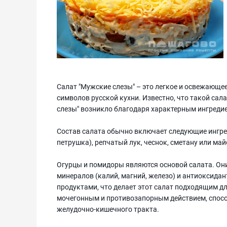
Салат "Мужские слезы" – это легкое и освежающе
символов русской кухни. Известно, что такой сал
слезы" возникло благодаря характерным ингредие
Состав салата обычно включает следующие ингред
петрушка), репчатый лук, чеснок, сметану или майо
Огурцы и помидоры являются основой салата. Они 
минералов (калий, магний, железо) и антиоксид
продуктами, что делает этот салат подходящим дл
мочегонным и противозапорным действием, спос
желудочно-кишечного тракта.