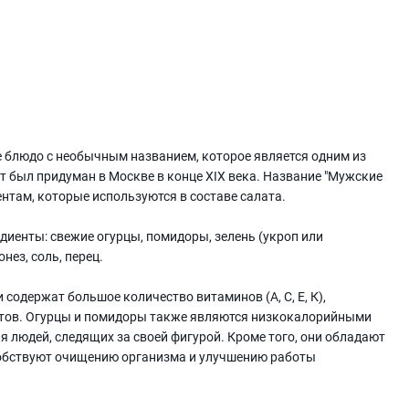
е блюдо с необычным названием, которое является одним из
ат был придуман в Москве в конце XIX века. Название "Мужские
нтам, которые используются в составе салата.
иенты: свежие огурцы, помидоры, зелень (укроп или
нез, соль, перец.
содержат большое количество витаминов (A, C, E, К),
антов. Огурцы и помидоры также являются низкокалорийными
я людей, следящих за своей фигурой. Кроме того, они обладают
обствуют очищению организма и улучшению работы