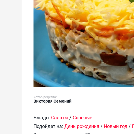
Автор рецепта:
Виктория Семений
Блюдо:
Салаты
/
Слоеные
Подойдет на:
День рождения
/
Новый год
/