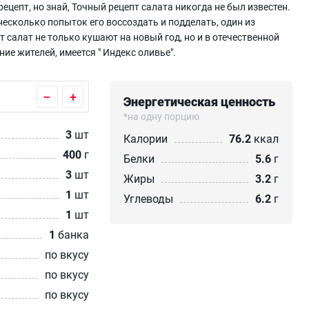
ецепт, но знай, Точный рецепт салата никогда не был известен.
есколько попыток его воссоздать и подделать, один из
т салат не только кушают на новый год, но и в отечественной
ие жителей, имеется " Индекс оливье".
–
+
Энергетическая ценность
*на одну порцию
3
шт
Калории
76.2
ккал
400
г
Белки
5.6
г
3
шт
Жиры
3.2
г
1
шт
Углеводы
6.2
г
1
шт
1
банка
по вкусу
по вкусу
по вкусу