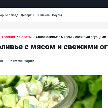
торые блюда
Десерты
Выпечка
Соусы
Главная
Салаты
Салат оливье с мясом и свежими огурцами
оливье с мясом и свежими о
ов
Комментарии
Сал