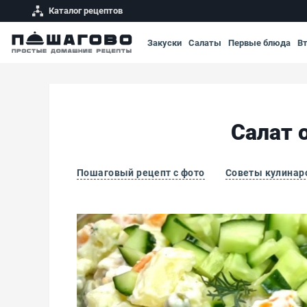
Каталог рецептов
Закуски
Салаты
Первые блюда
В
Салат 
Пошаговый рецепт с фото
Советы кулинар
Салат оливье с мясом и свежими огурцами