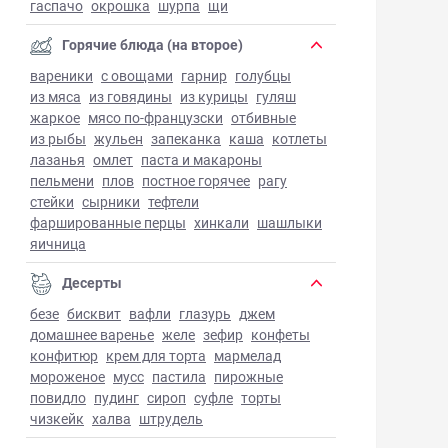
гаспачо
окрошка
шурпа
щи
Горячие блюда (на второе)
вареники
с овощами
гарнир
голубцы
из мяса
из говядины
из курицы
гуляш
жаркое
мясо по-французски
отбивные
из рыбы
жульен
запеканка
каша
котлеты
лазанья
омлет
паста и макароны
пельмени
плов
постное горячее
рагу
стейки
сырники
тефтели
фаршированные перцы
хинкали
шашлыки
яичница
Десерты
безе
бисквит
вафли
глазурь
джем
домашнее варенье
желе
зефир
конфеты
конфитюр
крем для торта
мармелад
мороженое
мусс
пастила
пирожные
повидло
пудинг
сироп
суфле
торты
чизкейк
халва
штрудель