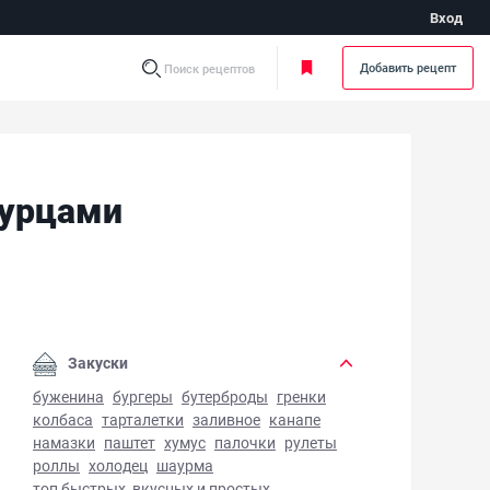
Вход
Добавить рецепт
Поиск рецептов
гурцами
ат оливье с мясом и свежими огурцами - фото готового б
Закуски
буженина
бургеры
бутерброды
гренки
колбаса
тарталетки
заливное
канапе
намазки
паштет
хумус
палочки
рулеты
роллы
холодец
шаурма
топ быстрых, вкусных и простых