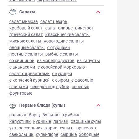
Салаты
салат мимоза
салат цезарь
крабовый салат
салат оливье
винегрет
греческий салат
классические салаты
мясные салаты
новогодние салаты
овощные салаты
с огурцами
постные салаты
рыбные салаты
со свининой
из морепродуктов
из капусты
с ананасами
с корейской морковью
салат с креветками
с курицей
с копченой курицей
с сыром
с фасолью
с яйцами
селедка под шубой
слоеные
фруктовые
Первые блюда (супы)
солянка
борщ
бульоны
грибные
капустняк
куриные
лагман
овощные супы
уха
рассольник
харчо
супы в горшочках
свекольник
супы-пюре
сырные
холодные