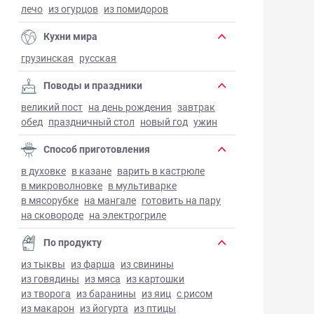
лечо
из огурцов
из помидоров
Кухни мира
грузинская
русская
Поводы и праздники
великий пост
на день рождения
завтрак
обед
праздничный стол
новый год
ужин
Способ приготовления
в духовке
в казане
варить в кастрюле
в микроволновке
в мультиварке
в мясорубке
на мангале
готовить на пару
на сковороде
на электрогриле
По продукту
из тыквы
из фарша
из свинины
из говядины
из мяса
из картошки
из творога
из баранины
из яиц
с рисом
из макарон
из йогурта
из птицы