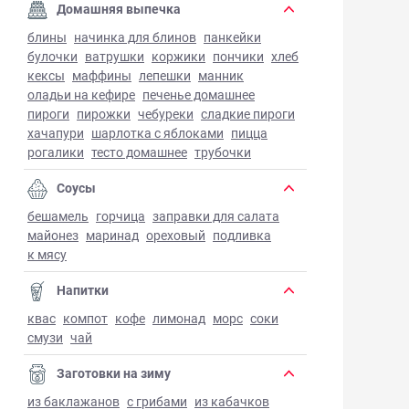
Домашняя выпечка
блины
начинка для блинов
панкейки
булочки
ватрушки
коржики
пончики
хлеб
кексы
маффины
лепешки
манник
оладьи на кефире
печенье домашнее
пироги
пирожки
чебуреки
сладкие пироги
хачапури
шарлотка с яблоками
пицца
рогалики
тесто домашнее
трубочки
Соусы
бешамель
горчица
заправки для салата
майонез
маринад
ореховый
подливка
к мясу
Напитки
квас
компот
кофе
лимонад
морс
соки
смузи
чай
Заготовки на зиму
из баклажанов
с грибами
из кабачков