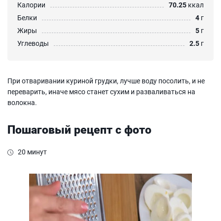
Калории
70.25
ккал
Белки
4
г
Жиры
5
г
Углеводы
2.5
г
При отваривании куриной грудки, лучше воду посолить, и не
переварить, иначе мясо станет сухим и разваливаться на
волокна.
Пошаговый рецепт с фото
20 минут