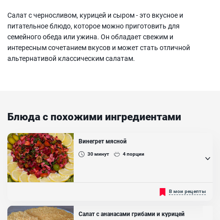
Салат с черносливом, курицей и сыром - это вкусное и
питательное блюдо, которое можно приготовить для
семейного обеда или ужина. Он обладает свежим и
интересным сочетанием вкусов и может стать отличной
альтернативой классическим салатам.
Блюда с похожими ингредиентами
Винегрет мясной
30
минут
4
порции
Старинный русский рецепт мясного винегрета! Рецепт мясного
В мои рецепты
винегрета немного отличается от обычного классического
овощного салата, в первую очередь конечно добавлением мяса.
Блюдо получается очень яркое, аппетитное, вкусное и полезное, с
Салат с ананасами грибами и курицей
приятным вкусом и горчичной заправкой. Приготовление очень