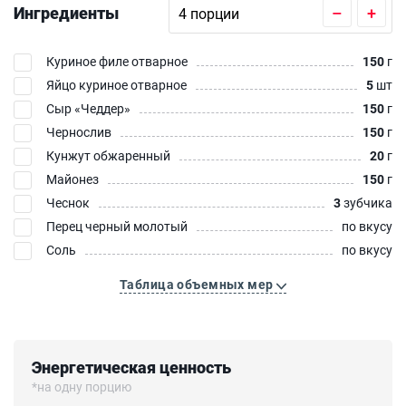
Ингредиенты
–
+
Куриное филе отварное
150
г
Яйцо куриное отварное
5
шт
Сыр «Чеддер»‎
150
г
Чернослив
150
г
Кунжут обжаренный
20
г
Майонез
150
г
Чеснок
3
зубчика
Перец черный молотый
по вкусу
Соль
по вкусу
Таблица объемных мер
Энергетическая ценность
*на одну порцию