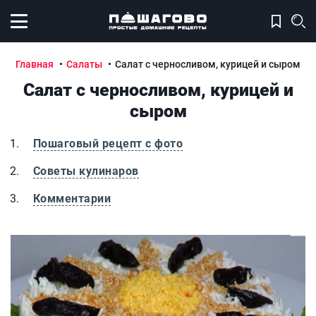
Открыть меню
Главная
Салаты
Салат с черносливом, курицей и сыром
Салат с черносливом, курицей и
сыром
Пошаговый рецепт с фото
Советы кулинаров
Комментарии
Салат с черносливом, курицей и сыром
С