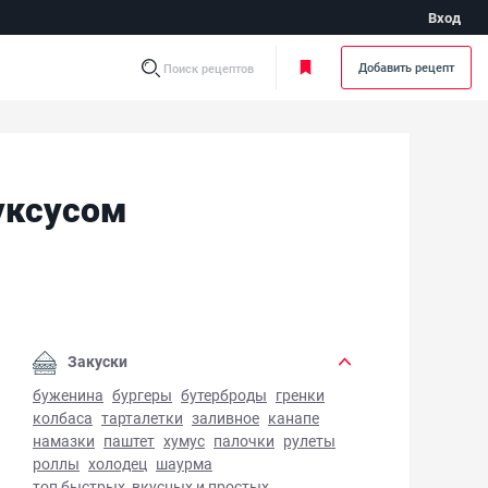
Вход
Добавить рецепт
Поиск рецептов
уксусом
ческий салат с бальзамическим уксусом - фото готового 
Закуски
буженина
бургеры
бутерброды
гренки
колбаса
тарталетки
заливное
канапе
намазки
паштет
хумус
палочки
рулеты
роллы
холодец
шаурма
топ быстрых, вкусных и простых