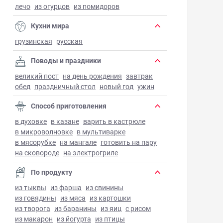
лечо
из огурцов
из помидоров
Кухни мира
грузинская
русская
Поводы и праздники
великий пост
на день рождения
завтрак
обед
праздничный стол
новый год
ужин
Способ приготовления
в духовке
в казане
варить в кастрюле
в микроволновке
в мультиварке
в мясорубке
на мангале
готовить на пару
на сковороде
на электрогриле
По продукту
из тыквы
из фарша
из свинины
из говядины
из мяса
из картошки
из творога
из баранины
из яиц
с рисом
из макарон
из йогурта
из птицы