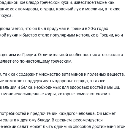
традиционное блюдо греческой кухни, известное также как
таких как помидоры, огурцы, красный лук и маслины, а также
уксуса.
дполагается, что он был придуман в Греции в 20-х годах
ой кухни и быстро стало популярным не только в Греции, но и
ождением из Греции. Отличительной особенностью этого салата
делает его по-настоящему греческим.
, так как содержит множество витаминов и полезных веществ.
ые помогают поддерживать здоровье сердца, а также
 кальция и белка, необходимых для здоровых костей и мышц.
жит мононенасыщенные жиры, которые помогают снизить
 потребностей и предпочтений каждого человека. Он может
 салата к другому блюду. В среднем, рекомендуется
греческий салат может быть одним из способов достижения этой