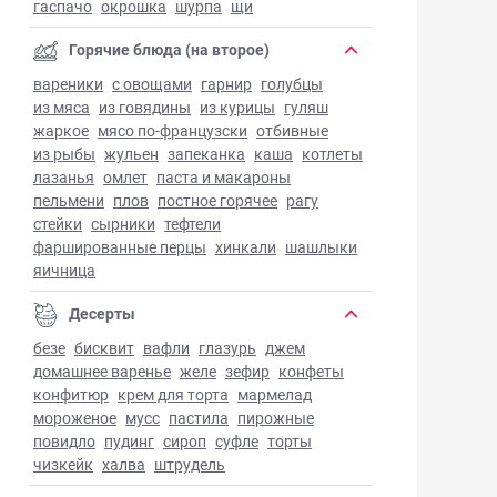
гаспачо
окрошка
шурпа
щи
Горячие блюда (на второе)
вареники
с овощами
гарнир
голубцы
из мяса
из говядины
из курицы
гуляш
жаркое
мясо по-французски
отбивные
из рыбы
жульен
запеканка
каша
котлеты
лазанья
омлет
паста и макароны
пельмени
плов
постное горячее
рагу
стейки
сырники
тефтели
фаршированные перцы
хинкали
шашлыки
яичница
Десерты
безе
бисквит
вафли
глазурь
джем
домашнее варенье
желе
зефир
конфеты
конфитюр
крем для торта
мармелад
мороженое
мусс
пастила
пирожные
повидло
пудинг
сироп
суфле
торты
чизкейк
халва
штрудель