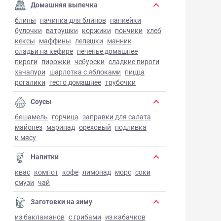
Домашняя выпечка
блины
начинка для блинов
панкейки
булочки
ватрушки
коржики
пончики
хлеб
кексы
маффины
лепешки
манник
оладьи на кефире
печенье домашнее
пироги
пирожки
чебуреки
сладкие пироги
хачапури
шарлотка с яблоками
пицца
рогалики
тесто домашнее
трубочки
Соусы
бешамель
горчица
заправки для салата
майонез
маринад
ореховый
подливка
к мясу
Напитки
квас
компот
кофе
лимонад
морс
соки
смузи
чай
Заготовки на зиму
из баклажанов
с грибами
из кабачков