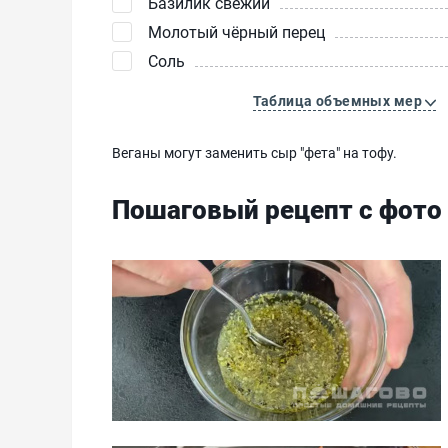
Базилик свежий
Молотый чёрный перец
Соль
Таблица объемных мер
Веганы могут заменить сыр "фета" на тофу.
Пошаговый рецепт с фото