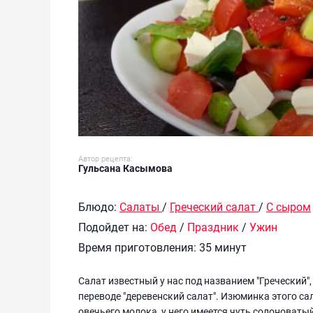
Автор рецепта:
Гульсана Касымова
Блюдо:
Салаты
/
Греческий салат
/
С сыром
Подойдет на:
Обед
/
Праздник
/
Ужин
Время приготовления:
35 минут
Салат известный у нас под названием "Греческий",
переводе "деревенский салат". Изюминка этого са
овечьего молока, у него имеется чуть солоноваты