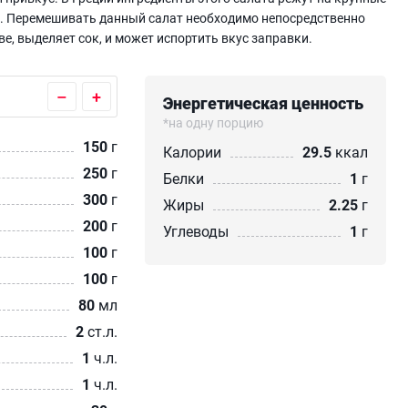
ы. Перемешивать данный салат необходимо непосредственно
ве, выделяет сок, и может испортить вкус заправки.
–
+
Энергетическая ценность
*на одну порцию
150
г
Калории
29.5
ккал
250
г
Белки
1
г
300
г
Жиры
2.25
г
200
г
Углеводы
1
г
100
г
100
г
80
мл
2
ст.л.
1
ч.л.
1
ч.л.