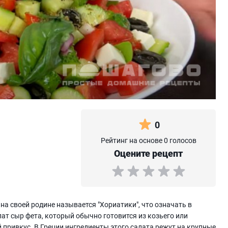
0
Рейтинг на основе 0 голосов
Оцените рецепт
 на своей родине называется "Хориатики", что означать в
лат сыр фета, который обычно готовится из козьего или
й привкус. В Греции ингредиенты этого салата режут на крупные