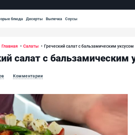
торые блюда
Десерты
Выпечка
Соусы
Главная
Салаты
Греческий салат с бальзамическим уксусом
кий салат с бальзамическим 
ов
Комментарии
Гре