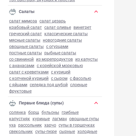
Салаты
салат мимоза
салат цезарь
крабовый салат
салат оливье
винегрет
греческий салат
классические салаты
мясные салаты
новогодние салаты
овощные салаты
с огурцами
постные салаты
рыбные салаты
со свининой
из морепродуктов
из капусты
с ананасами
с корейской морковью
салат с креветками
с курицей
с копченой курицей
с сыром
с фасолью
с яйцами
селедка под шубой
слоеные
фруктовые
Первые блюда (супы)
солянка
борщ
бульоны
грибные
капустняк
куриные
лагман
овощные супы
уха
рассольник
харчо
супы в горшочках
свекольник
супы-пюре
сырные
холодные