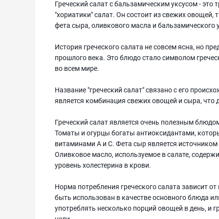
Греческий салат с бальзамическим уксусом - это 
"хориатики" салат. Он состоит из свежих овощей, 
фета сыра, оливкового масла и бальзамического 
История греческого салата не совсем ясна, но пре
прошлого века. Это блюдо стало символом греческ
во всем мире.
Название "греческий салат" связано с его происх
является комбинация свежих овощей и сыра, что 
Греческий салат является очень полезным блюдом
Томаты и огурцы богаты антиоксидантами, котор
витаминами А и С. Фета сыр является источником
Оливковое масло, используемое в салате, содер
уровень холестерина в крови.
Норма потребления греческого салата зависит от
быть использован в качестве основного блюда или
употреблять несколько порций овощей в день, и 
цели.