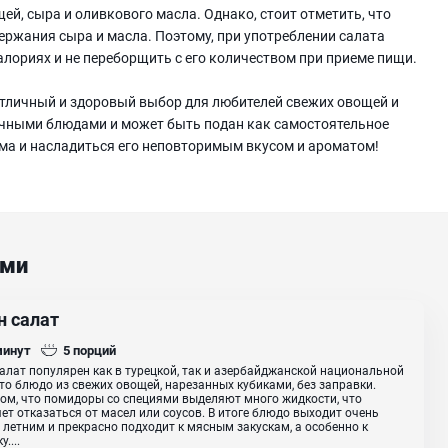
ей, сыра и оливкового масла. Однако, стоит отметить, что
ержания сыра и масла. Поэтому, при употреблении салата
алориях и не переборщить с его количеством при приеме пищи.
 отличный и здоровый выбор для любителей свежих овощей и
личными блюдами и может быть подан как самостоятельное
ома и насладиться его неповторимым вкусом и ароматом!
ами
н салат
минут
5
порций
алат популярен как в турецкой, так и азербайджанской национальной
Это блюдо из свежих овощей, нарезанных кубиками, без заправки.
том, что помидоры со специями выделяют много жидкости, что
ет отказаться от масел или соусов. В итоге блюдо выходит очень
 летним и прекрасно подходит к мясным закускам, а особенно к
....