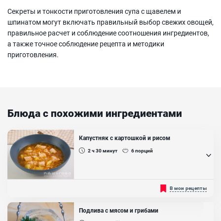
Секреты и тонкости приготовления супа с щавелем и
шпинатом могут включать правильный выбор свежих овощей,
правильное расчет и соблюдение соотношения ингредиентов,
а также точное соблюдение рецепта и методики
приготовления.
Блюда с похожими ингредиентами
Капустняк с картошкой и рисом
2 ч 30
минут
6
порций
Капустняк или капустница — традиционный украинский суп из
В мои рецепты
капусты. Это блюдо готовят не только на Украине, но и в соседних
странах: России, Белоруссии, Польше. В классическом варианте в
капустняк добавляют квашеную капусту. В этом же рецепте
Подлива с мясом и грибами
используется свежая белокочанная капуста, так суп получится