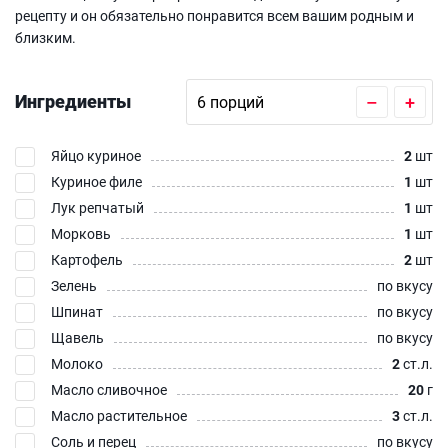
рецепту и он обязательно понравится всем вашим родным и
близким.
Ингредиенты
–
+
Яйцо куриное
2
шт
Куриное филе
1
шт
Лук репчатый
1
шт
Морковь
1
шт
Картофель
2
шт
Зелень
по вкусу
Шпинат
по вкусу
Щавель
по вкусу
Молоко
2
ст.л.
Масло сливочное
20
г
Масло растительное
3
ст.л.
Соль и перец
по вкусу