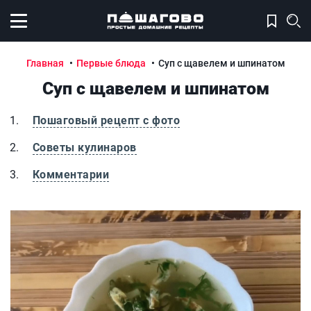
Открыть меню
Главная
Первые блюда
Суп с щавелем и шпинатом
Суп с щавелем и шпинатом
Пошаговый рецепт с фото
Советы кулинаров
Комментарии
Суп с щавелем и шпинатом
С