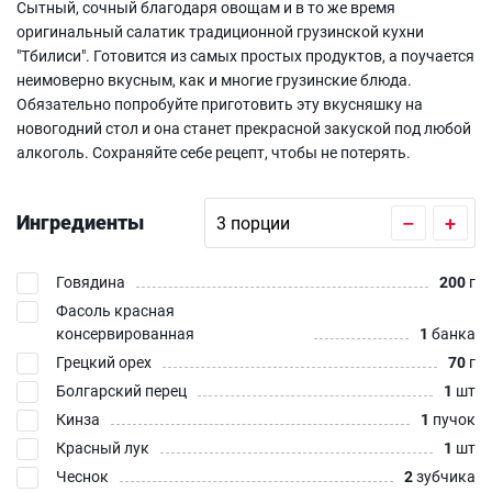
Сытный, сочный благодаря овощам и в то же время
оригинальный салатик традиционной грузинской кухни
"Тбилиси". Готовится из самых простых продуктов, а поучается
неимоверно вкусным, как и многие грузинские блюда.
Обязательно попробуйте приготовить эту вкусняшку на
новогодний стол и она станет прекрасной закуской под любой
алкоголь. Сохраняйте себе рецепт, чтобы не потерять.
Ингредиенты
–
+
Говядина
200
г
Фасоль красная
консервированная
1
банка
Грецкий орех
70
г
Болгарский перец
1
шт
Кинза
1
пучок
Красный лук
1
шт
Чеснок
2
зубчика