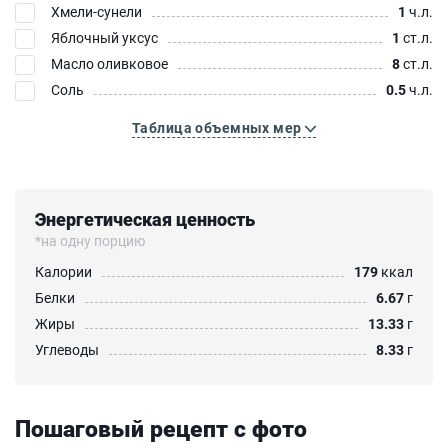
Хмели-сунели
1
ч.л.
Яблочный уксус
1
ст.л.
Масло оливковое
8
ст.л.
Соль
0.5
ч.л.
Таблица объемных мер
Энергетическая ценность
*на одну порцию
Калории
179
ккал
Белки
6.67
г
Жиры
13.33
г
Углеводы
8.33
г
Пошаговый рецепт с фото