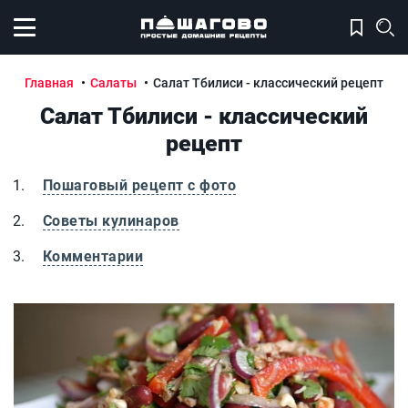
Открыть меню
Главная
Салаты
Салат Тбилиси - классический рецепт
Салат Тбилиси - классический
рецепт
Пошаговый рецепт с фото
Советы кулинаров
Комментарии
Салат Тбилиси - классический рецепт
С