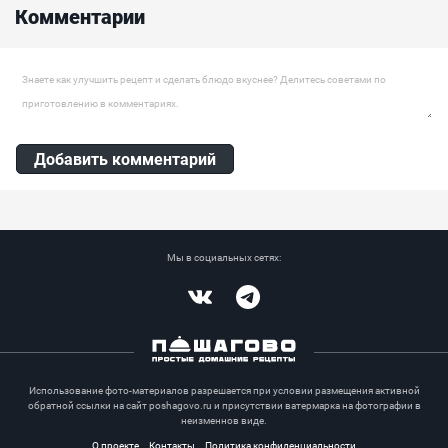
Комментарии
Оставить комментарий
Добавить комментарий
Мы в социальных сетях:
Vkontakte
Telegram
Использование фото-материалов разрешается при условии размещения активной
обратной ссылки на сайт poshagovo.ru и присутствии ватермарка на фотографии в
неизменнов виде.
О проекте
Контакты
Политика конфиденциальности