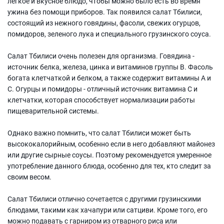
легкое и вкусное блюдо, чтобы можно было есть во время
ужина без помощи приборов. Так появился салат Тбилиси,
состоящий из нежного говядины, фасоли, свежих огурцов,
помидоров, зеленого лука и специального грузинского соуса.
Салат Тбилиси очень полезен для организма. Говядина -
источник белка, железа, цинка и витаминов группы В. Фасоль
богата клетчаткой и белком, а также содержит витамины А и
С. Огурцы и помидоры - отличный источник витамина С и
клетчатки, которая способствует нормализации работы
пищеварительной системы.
Однако важно помнить, что салат Тбилиси может быть
высококалорийным, особенно если в него добавляют майонез
или другие сырные соусы. Поэтому рекомендуется умеренное
употребление данного блюда, особенно для тех, кто следит за
своим весом.
Салат Тбилиси отлично сочетается с другими грузинскими
блюдами, такими как хачапури или сатциви. Кроме того, его
можно подавать с гарниром из отварного риса или