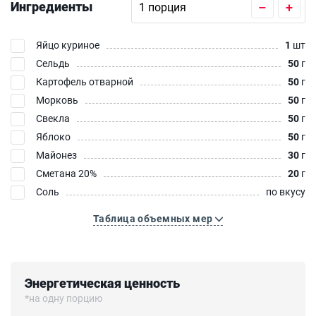
Ингредиенты
–
+
Яйцо куриное
1
шт
Сельдь
50
г
Картофель отварной
50
г
Морковь
50
г
Свекла
50
г
Яблоко
50
г
Майонез
30
г
Сметана 20%
20
г
Соль
по вкусу
Таблица объемных мер
Энергетическая ценность
*на одну порцию