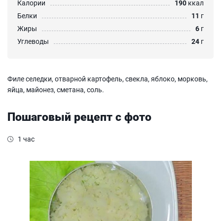
Калории
190
ккал
Белки
11
г
Жиры
6
г
Углеводы
24
г
Филе селедки, отварной картофель, свекла, яблоко, морковь,
яйца, майонез, сметана, соль.
Пошаговый рецепт с фото
1 час