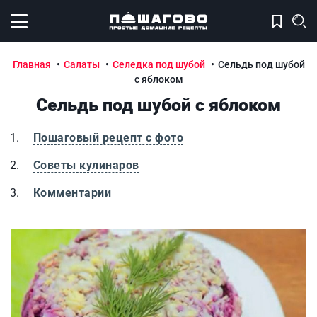
Открыть меню
Главная
Салаты
Селедка под шубой
Сельдь под шубой
с яблоком
Сельдь под шубой с яблоком
Пошаговый рецепт с фото
Советы кулинаров
Комментарии
Сельдь под шубой с яблоком
С