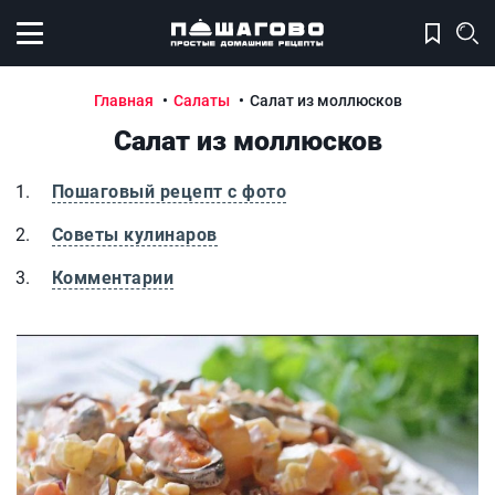
Открыть меню
Главная
Салаты
Салат из моллюсков
Салат из моллюсков
Пошаговый рецепт с фото
Советы кулинаров
Комментарии
Салат из моллюсков
С