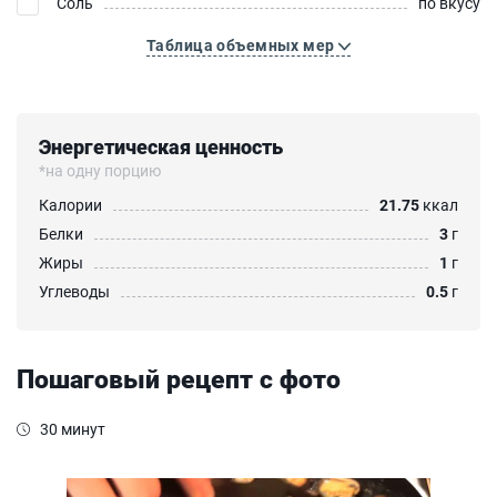
Соль
по вкусу
Таблица объемных мер
Энергетическая ценность
*на одну порцию
Калории
21.75
ккал
Белки
3
г
Жиры
1
г
Углеводы
0.5
г
Пошаговый рецепт с фото
30 минут