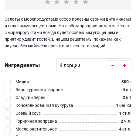
Салаты с морепродуктами особо полезны своими витаминами
и полезными веществами. На любом праздничном столе салат
с морепродуктами всегда будет особенным угощением и
приятно удивит гостей. В нашем рецепте мы покажем, как
вкусно, без майонеза приготовить салат из мидий.
Ингредиенты
–
+
Мидии
300
г
Яйцо куриное отварное
4
шт
Сладкий перец
2
шт
Консервированная кукуруза
1
банка
Соевый соус
1
ст.л.
Горчичная заправка
2
ч.л.
Масло растительное
4
ст.л.