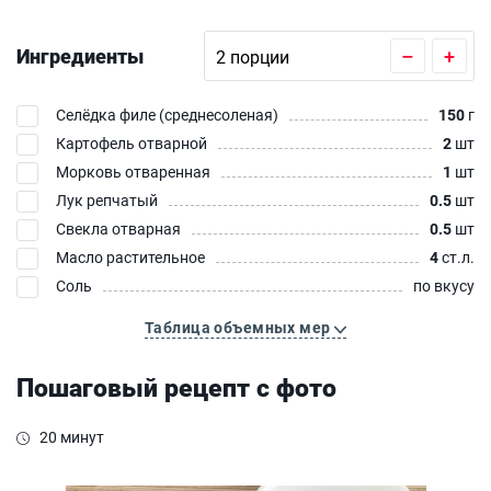
Ингредиенты
–
+
Селёдка филе (среднесоленая)
150
г
Картофель отварной
2
шт
Морковь отваренная
1
шт
Лук репчатый
0.5
шт
Свекла отварная
0.5
шт
Масло растительное
4
ст.л.
Соль
по вкусу
Таблица объемных мер
Пошаговый рецепт с фото
20 минут