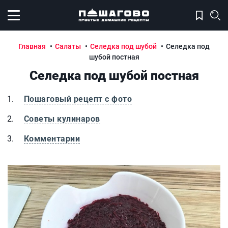
Открыть меню
Главная
Салаты
Селедка под шубой
Селедка под
шубой постная
Селедка под шубой постная
Пошаговый рецепт с фото
Советы кулинаров
Комментарии
Селедка под шубой постная
С