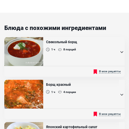
Блюда с похожими ингредиентами
Свекольный борщ
1 ч
8
порций
Содержит большое количество свеклы, которая придает блюду
В мои рецепты
красный цвет и сладковатый вкус....
Борщ красный
1 ч
4
порции
Является еще одним классическим вариантом борща....
В мои рецепты
Японский картофельный салат