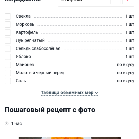
Свекла
1
шт
Морковь
1
шт
Картофель
1
шт
Лук репчатый
1
шт
Сельдь слабосолёная
1
шт
Яблоко
1
шт
Майонез
по вкусу
Молотый чёрный перец
по вкусу
Соль
по вкусу
Таблица объемных мер
Пошаговый рецепт с фото
1 час