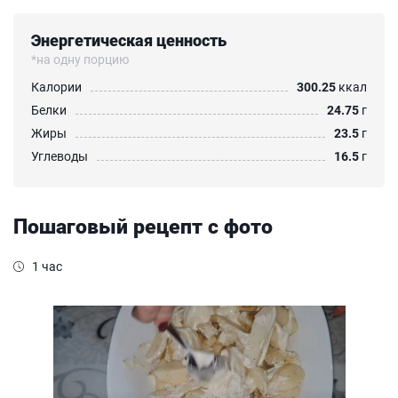
Энергетическая ценность
*на одну порцию
Калории
300.25
ккал
Белки
24.75
г
Жиры
23.5
г
Углеводы
16.5
г
Пошаговый рецепт с фото
1 час