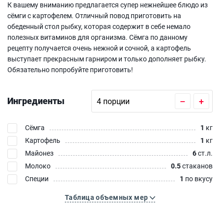
К вашему вниманию предлагается супер нежнейшее блюдо из
сёмги с картофелем. Отличный повод приготовить на
обеденный стол рыбку, которая содержит в себе немало
полезных витаминов для организма. Сёмга по данному
рецепту получается очень нежной и сочной, а картофель
выступает прекрасным гарниром и только дополняет рыбку.
Обязательно попробуйте приготовить!
Ингредиенты
–
+
Сёмга
1
кг
Картофель
1
кг
Майонез
6
ст.л.
Молоко
0.5
стаканов
Специи
1
по вкусу
Таблица объемных мер