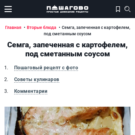
Открыть меню
Главная
Вторые блюда
Семга, запеченная с картофелем,
под сметанным соусом
Семга, запеченная с картофелем,
под сметанным соусом
Пошаговый рецепт с фото
Советы кулинаров
Комментарии
Семга, запеченная с картофелем, под сметанным соусом
С