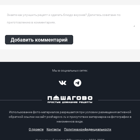
Оставить комментарий
Добавить комментарий
Мы в социальных сетях:
Vkontakte
Telegram
Использование фото-материалов разрешается при условии размещения активной
обратной ссылки на сайт poshagovo.ru и присутствии ватермарка на фотографии в
неизменнов виде.
О проекте
Контакты
Политика конфиденциальности