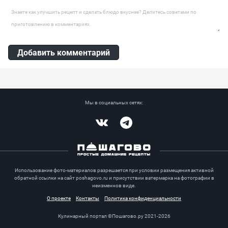
Оставить комментарий
Добавить комментарий
Мы в социальных сетях:
Vkontakte
Telegram
Использование фото-материалов разрешается при условии размещения активной
обратной ссылки на сайт poshagovo.ru и присутствии ватермарка на фотографии в
неизменнов виде.
О проекте
Контакты
Политика конфиденциальности
Кулинарный портал ©Пошагово.ру 2021-2026