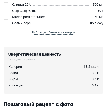
Сливки 20%
500
мл
Сыр «Дор блю»‎
50
г
Масло растительное
50
мл
Соль и перец
по вкусу
Таблица объемных мер
Энергетическая ценность
*на одну порцию
Калории
18.2
ккал
Белки
3.3
г
Жиры
0.6
г
Углеводы
0.1
г
Пошаговый рецепт с фото