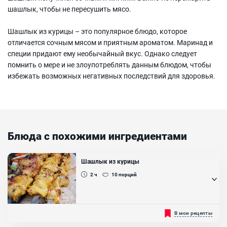
шашлык, чтобы не пересушить мясо.
Шашлык из курицы – это популярное блюдо, которое
отличается сочным мясом и приятным ароматом. Маринад и
специи придают ему необычайный вкус. Однако следует
помнить о мере и не злоупотреблять данным блюдом, чтобы
избежать возможных негативных последствий для здоровья.
Блюда с похожими ингредиентами
Шашлык из курицы
2 ч
10
порций
Вкусный сочный шашлык из курицы - это миф, или реальность?
В мои рецепты
Конечно, реальность! Весь секрет приготовления идеального
блюда из курицы заключается в приготовлении правильного