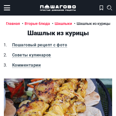
Открыть меню
Главная
Вторые блюда
Шашлыки
Шашлык из курицы
Шашлык из курицы
Пошаговый рецепт с фото
Советы кулинаров
Комментарии
Шашлык из курицы
Ш