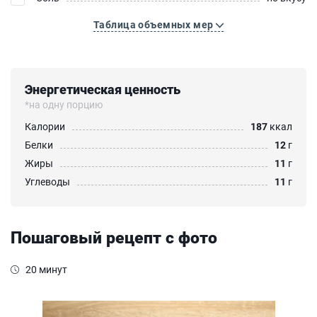
Таблица объемных мер
Энергетическая ценность
*на одну порцию
Калории
187
ккал
Белки
12
г
Жиры
11
г
Углеводы
11
г
Пошаговый рецепт с фото
20 минут