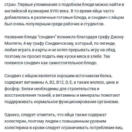
стран. Первые упоминания о подобном блюде можно найти в
английской кулинарии XVIII века. В то время яйца часто
добавлялись в различные готовые блюда, и сэндвич с яйцом
был очень популярным среди рабочих и студентов.
Название блюда "сэндвич" возникло благодаря графу Джону
Монтегю, 4-му графу Сэндвичскому, который, по легенде,
любил играть в карты и не хотел прерывать игру на обед,
поэтому он просил подать ему куски мяса в хлебе. Так
появился сэндвич как самостоятельное блюдо.
Сэндвич с яйцом является хорошим источником белка,
содержит витамины А, В2, В12, D, Е, а также железо, цинк и
фосфор. Белки необходимы для строительства и
восстановления тканей, а витамины и минералы помогают
поддерживать нормальное функционирование организма.
Однако, следует отметить, что яйца также содержат
холестерин, поэтому людям с повышенным уровнем
холестерина в крови следует ограничивать потребление яиц.