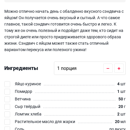
Можно отлично начать день с обалденно вкусного сэндвича с
яйцом! Он получается очень вкусный и сытный. А что самое
главное, такой сэндвич готовится очень быстро и легко. К
тому же он очень полезный и подойдет даже тем, кто сидит на
строгой диете или просто придерживается здорового образа
жизни. Сэндвич с яйцом может также стать отличный
вариантом перекуса или полезного ужина!
Ингредиенты
–
+
Яйцо куриное
4
шт
Помидор
1
шт
Ветчина
50
г
Сыр твёрдый
20
г
Ломтик хлеба
2
шт
Растительное масло для жарки
20
мл
Соль
по вкусу