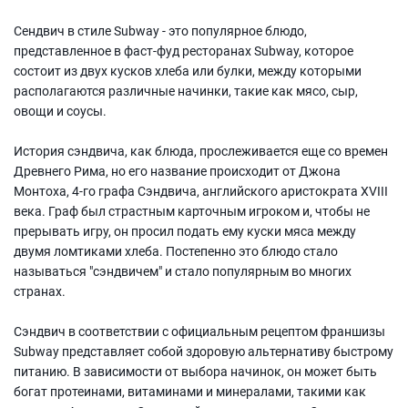
Сендвич в стиле Subway - это популярное блюдо,
представленное в фаст-фуд ресторанах Subway, которое
состоит из двух кусков хлеба или булки, между которыми
располагаются различные начинки, такие как мясо, сыр,
овощи и соусы.
История сэндвича, как блюда, прослеживается еще со времен
Древнего Рима, но его название происходит от Джона
Монтоха, 4-го графа Сэндвича, английского аристократа XVIII
века. Граф был страстным карточным игроком и, чтобы не
прерывать игру, он просил подать ему куски мяса между
двумя ломтиками хлеба. Постепенно это блюдо стало
называться "сэндвичем" и стало популярным во многих
странах.
Сэндвич в соответствии с официальным рецептом франшизы
Subway представляет собой здоровую альтернативу быстрому
питанию. В зависимости от выбора начинок, он может быть
богат протеинами, витаминами и минералами, такими как