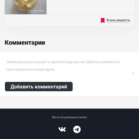
Ингредиенты:
Говядина, Яйцо куриное, Мука пшеничная I сорта, Кипяченая вода,
Свинина жирная, Лук репчатый, Масло растительное
Уникальный рецепт белого сырного соуса легко заменит
В мои рецепты
стандартные покупные к пицце или салатам. Шелковистый
сырный Бешамель можно использовать как заправку или чтобы
дополнить вкус мяса. Хорошо подойдет для пиццы...
Комментарии
Оставить комментарий
Добавить комментарий
Мы в социальных сетях:
Vkontakte
Telegram