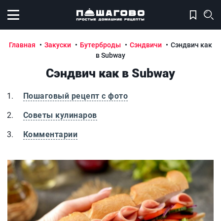
Открыть меню
Главная
Закуски
Бутерброды
Сэндвичи
Сэндвич как
в Subway
Сэндвич как в Subway
Пошаговый рецепт с фото
Советы кулинаров
Комментарии
Сэндвич как в Subway
С