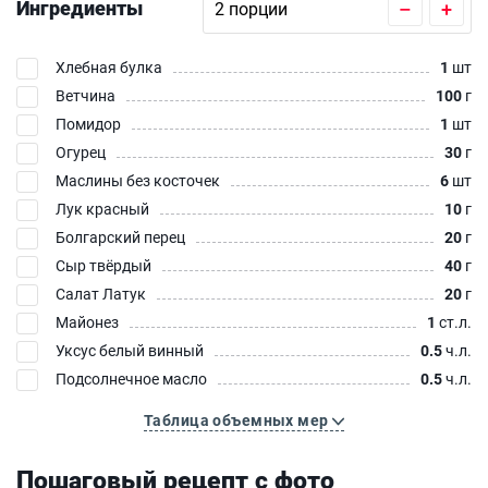
Ингредиенты
–
+
Хлебная булка
1
шт
Ветчина
100
г
Помидор
1
шт
Огурец
30
г
Маслины без косточек
6
шт
Лук красный
10
г
Болгарский перец
20
г
Сыр твёрдый
40
г
Салат Латук
20
г
Майонез
1
ст.л.
Уксус белый винный
0.5
ч.л.
Подсолнечное масло
0.5
ч.л.
Таблица объемных мер
Пошаговый рецепт с фото