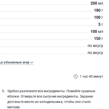
200
мл
180
г
100
г
5
г
100
мл
150
г
по вкусу
по вкусу
ца объемных мер
1 час 40 минут
Удобно разложите все ингредиенты. Помойте сушеные
яблоки. Отмерьте все сыпучие ингредиенты. Заранее
достаньте масло из холодильника, чтобы оно стало
мягким.