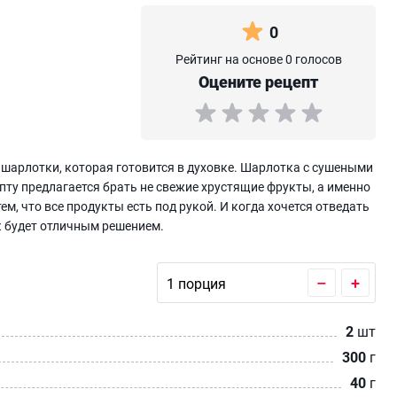
0
Рейтинг на основе 0 голосов
Оцените рецепт
шарлотки, которая готовится в духовке. Шарлотка с сушеными
ту предлагается брать не свежие хрустящие фрукты, а именно
м, что все продукты есть под рукой. И когда хочется отведать
ок будет отличным решением.
–
+
2
шт
300
г
40
г