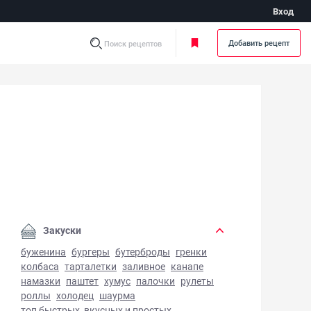
Вход
Добавить рецепт
Поиск рецептов
лотка в духовке - фото готового блюда
Закуски
буженина
бургеры
бутерброды
гренки
колбаса
тарталетки
заливное
канапе
намазки
паштет
хумус
палочки
рулеты
роллы
холодец
шаурма
топ быстрых, вкусных и простых