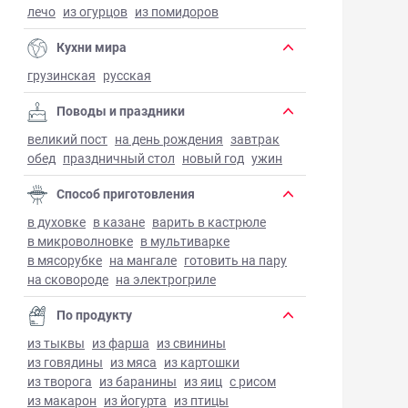
лечо
из огурцов
из помидоров
Кухни мира
грузинская
русская
Поводы и праздники
великий пост
на день рождения
завтрак
обед
праздничный стол
новый год
ужин
Способ приготовления
в духовке
в казане
варить в кастрюле
в микроволновке
в мультиварке
в мясорубке
на мангале
готовить на пару
на сковороде
на электрогриле
По продукту
из тыквы
из фарша
из свинины
из говядины
из мяса
из картошки
из творога
из баранины
из яиц
с рисом
из макарон
из йогурта
из птицы