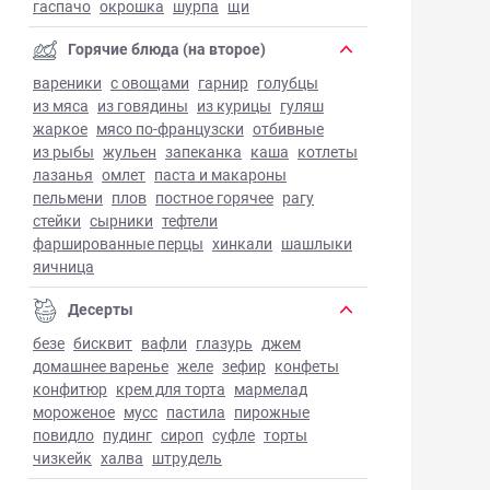
гаспачо
окрошка
шурпа
щи
Горячие блюда (на второе)
вареники
с овощами
гарнир
голубцы
из мяса
из говядины
из курицы
гуляш
жаркое
мясо по-французски
отбивные
из рыбы
жульен
запеканка
каша
котлеты
лазанья
омлет
паста и макароны
пельмени
плов
постное горячее
рагу
стейки
сырники
тефтели
фаршированные перцы
хинкали
шашлыки
яичница
Десерты
безе
бисквит
вафли
глазурь
джем
домашнее варенье
желе
зефир
конфеты
конфитюр
крем для торта
мармелад
мороженое
мусс
пастила
пирожные
повидло
пудинг
сироп
суфле
торты
чизкейк
халва
штрудель