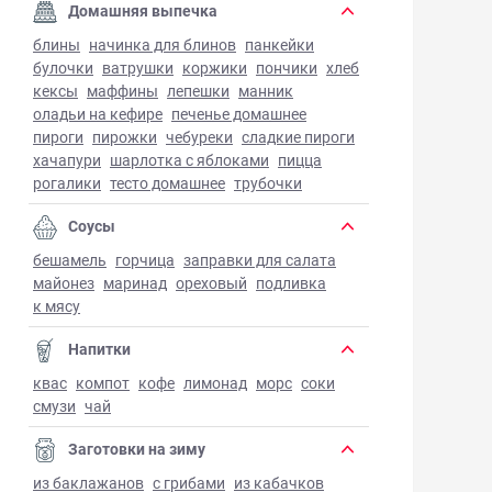
Домашняя выпечка
блины
начинка для блинов
панкейки
булочки
ватрушки
коржики
пончики
хлеб
кексы
маффины
лепешки
манник
оладьи на кефире
печенье домашнее
пироги
пирожки
чебуреки
сладкие пироги
хачапури
шарлотка с яблоками
пицца
рогалики
тесто домашнее
трубочки
Соусы
бешамель
горчица
заправки для салата
майонез
маринад
ореховый
подливка
к мясу
Напитки
квас
компот
кофе
лимонад
морс
соки
смузи
чай
Заготовки на зиму
из баклажанов
с грибами
из кабачков