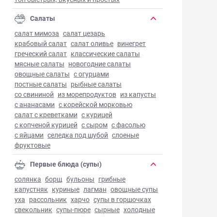
Салаты
салат мимоза
салат цезарь
крабовый салат
салат оливье
винегрет
греческий салат
классические салаты
мясные салаты
новогодние салаты
овощные салаты
с огурцами
постные салаты
рыбные салаты
со свининой
из морепродуктов
из капусты
с ананасами
с корейской морковью
салат с креветками
с курицей
с копченой курицей
с сыром
с фасолью
с яйцами
селедка под шубой
слоеные
фруктовые
Первые блюда (супы)
солянка
борщ
бульоны
грибные
капустняк
куриные
лагман
овощные супы
уха
рассольник
харчо
супы в горшочках
свекольник
супы-пюре
сырные
холодные