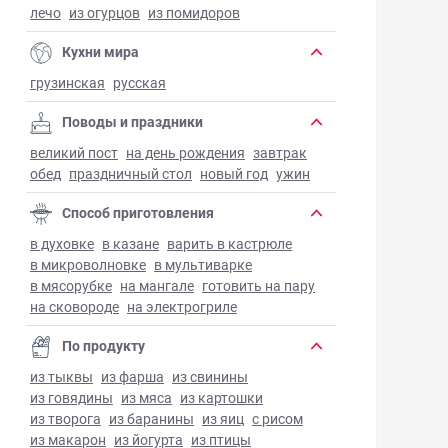
лечо
из огурцов
из помидоров
Кухни мира
грузинская
русская
Поводы и праздники
великий пост
на день рождения
завтрак
обед
праздничный стол
новый год
ужин
Способ приготовления
в духовке
в казане
варить в кастрюле
в микроволновке
в мультиварке
в мясорубке
на мангале
готовить на пару
на сковороде
на электрогриле
По продукту
из тыквы
из фарша
из свинины
из говядины
из мяса
из картошки
из творога
из баранины
из яиц
с рисом
из макарон
из йогурта
из птицы