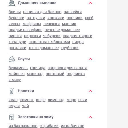
Домашняя выпечка
блины
начинка для блинов
панкейки
булочки
ватрушки
коржики
пончики
хлеб
кексы
маффины
лепешки
манник
оладьи на кефире
печенье домашнее
пироги
пирожки
чебуреки
сладкие пироги
хачапури
шарлотка с яблоками
пицца
рогалики
тесто домашнее
трубочки
Соусы
бешамель
горчица
заправки для салата
майонез
маринад
ореховый
подливка
к мясу
Напитки
квас
компот
кофе
лимонад
морс
соки
смузи
чай
Заготовки на зиму
из баклажанов
с грибами
из кабачков