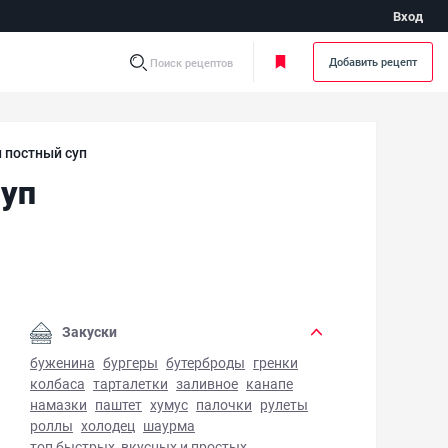
Вход
Добавить рецепт
Поиск рецептов
 постный суп
суп
по-монастырски постный суп - фото готового блюда
Закуски
буженина
бургеры
бутерброды
гренки
колбаса
тарталетки
заливное
канапе
намазки
паштет
хумус
палочки
рулеты
роллы
холодец
шаурма
топ быстрых, вкусных и простых