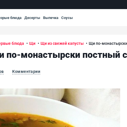
торые блюда
Десерты
Выпечка
Соусы
ервые блюда
Щи
Щи из свежей капусты
Щи по-монастырски
 по-монастырски постный 
ов
Комментарии
Щи 