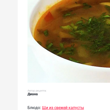
Автор рецепта:
Диана
Блюдо:
Щи из свежей капусты