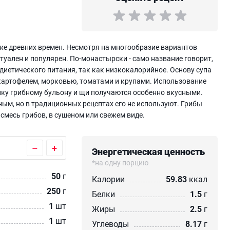
аже древних времен. Несмотря на многообразие вариантов
ктуален и популярен. По-монастырски - само название говорит,
 диетического питания, так как низкокалорийное. Основу супа
 картофелем, морковью, томатами и крупами. Использование
ку грибному бульону и щи получаются особенно вкусными.
ым, но в традиционных рецептах его не используют. Грибы
смесь грибов, в сушеном или свежем виде.
–
+
Энергетическая ценность
*на одну порцию
50
г
Калории
59.83
ккал
250
г
Белки
1.5
г
1
шт
Жиры
2.5
г
1
шт
Углеводы
8.17
г