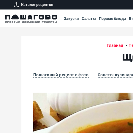
Каталог рецептов
Закуски
Салаты
Первые блюда
В
Главная
П
Щи
Пошаговый рецепт с фото
Советы кулинар
Щи по-монастырски постный суп