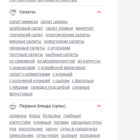
Салаты
салат мимоза
салат цезарь
крабовый салат
салат оливье
винегрет
греческий салат
классические салаты
мясные салаты
новогодние салаты
овощные салаты
с огурцами
постные салаты
рыбные салаты
со свининой
из морепродуктов
из капусты
с ананасами
с корейской морковью
салат с креветками
с курицей
с копченой курицей
с сыром
с фасолью
с яйцами
селедка под шубой
слоеные
фруктовые
Первые блюда (супы)
солянка
борщ
бульоны
грибные
капустняк
куриные
лагман
овощные супы
уха
рассольник
харчо
супы в горшочках
свекольник
супы-пюре
сырные
холодные