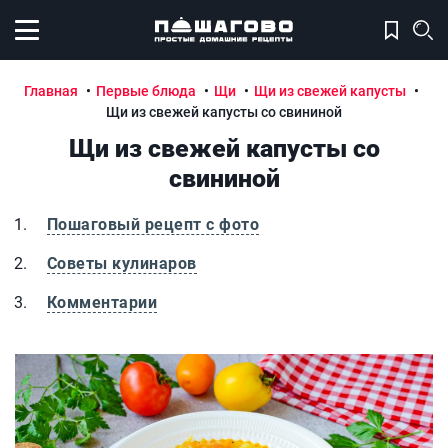
Открыть меню
Главная
Первые блюда
Щи
Щи из свежей капусты
Щи из свежей капусты со свининой
Щи из свежей капусты со
свининой
Пошаговый рецепт с фото
Советы кулинаров
Комментарии
Щи из свежей капусты со свининой
Щ