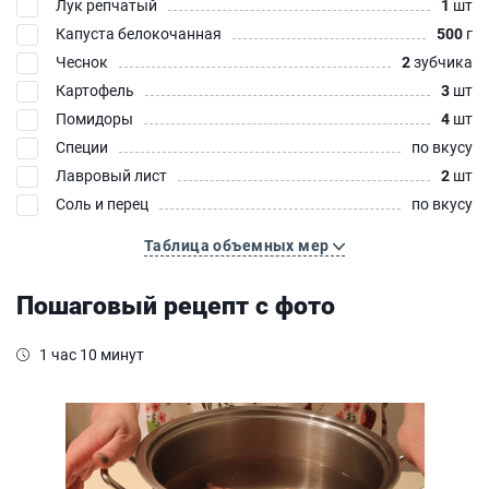
Лук репчатый
1
шт
Капуста белокочанная
500
г
Чеснок
2
зубчика
Картофель
3
шт
Помидоры
4
шт
Специи
по вкусу
Лавровый лист
2
шт
Соль и перец
по вкусу
Таблица объемных мер
Пошаговый рецепт с фото
1 час 10 минут