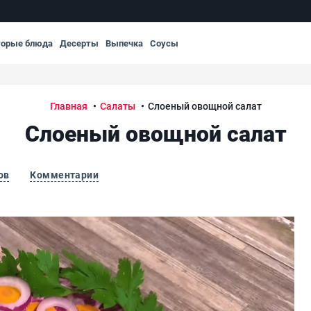
торые блюда
Десерты
Выпечка
Соусы
Главная
Салаты
Слоеный овощной салат
Слоеный овощной салат
ов
Комментарии
Сл