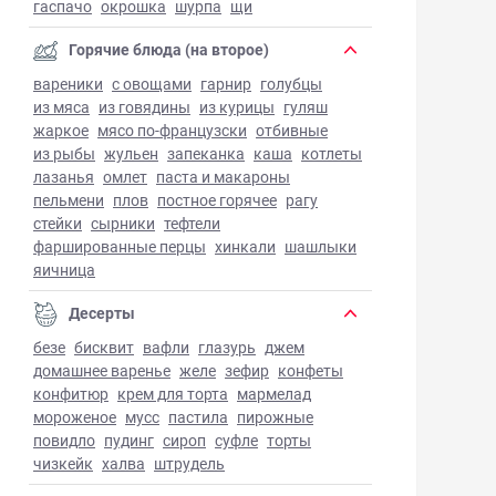
гаспачо
окрошка
шурпа
щи
Горячие блюда (на второе)
вареники
с овощами
гарнир
голубцы
из мяса
из говядины
из курицы
гуляш
жаркое
мясо по-французски
отбивные
из рыбы
жульен
запеканка
каша
котлеты
лазанья
омлет
паста и макароны
пельмени
плов
постное горячее
рагу
стейки
сырники
тефтели
фаршированные перцы
хинкали
шашлыки
яичница
Десерты
безе
бисквит
вафли
глазурь
джем
домашнее варенье
желе
зефир
конфеты
конфитюр
крем для торта
мармелад
мороженое
мусс
пастила
пирожные
повидло
пудинг
сироп
суфле
торты
чизкейк
халва
штрудель