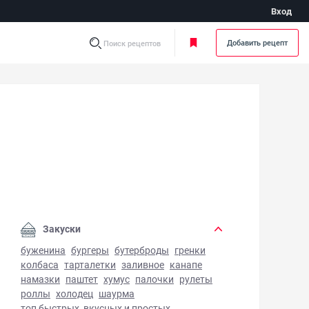
Вход
Добавить рецепт
Поиск рецептов
оеный овощной салат - фото готового блюда
Закуски
буженина
бургеры
бутерброды
гренки
колбаса
тарталетки
заливное
канапе
намазки
паштет
хумус
палочки
рулеты
роллы
холодец
шаурма
топ быстрых, вкусных и простых