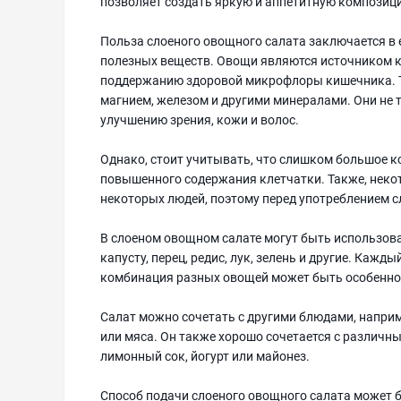
позволяет создать яркую и аппетитную композиц
Польза слоеного овощного салата заключается в 
полезных веществ. Овощи являются источником к
поддержанию здоровой микрофлоры кишечника. Так
магнием, железом и другими минералами. Они не 
улучшению зрения, кожи и волос.
Однако, стоит учитывать, что слишком большое к
повышенного содержания клетчатки. Также, неко
некоторых людей, поэтому перед употреблением 
В слоеном овощном салате могут быть использов
капусту, перец, редис, лук, зелень и другие. Каж
комбинация разных овощей может быть особенно
Салат можно сочетать с другими блюдами, наприм
или мяса. Он также хорошо сочетается с различн
лимонный сок, йогурт или майонез.
Способ подачи слоеного овощного салата может 