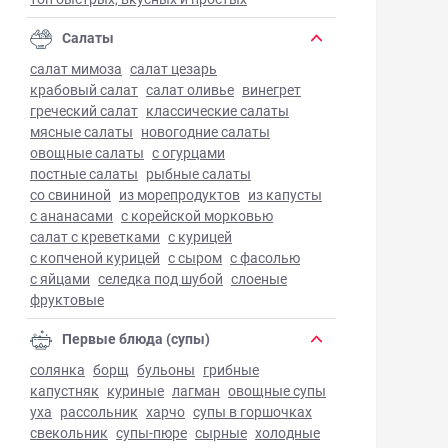
Салаты
салат мимоза
салат цезарь
крабовый салат
салат оливье
винегрет
греческий салат
классические салаты
мясные салаты
новогодние салаты
овощные салаты
с огурцами
постные салаты
рыбные салаты
со свининой
из морепродуктов
из капусты
с ананасами
с корейской морковью
салат с креветками
с курицей
с копченой курицей
с сыром
с фасолью
с яйцами
селедка под шубой
слоеные
фруктовые
Первые блюда (супы)
солянка
борщ
бульоны
грибные
капустняк
куриные
лагман
овощные супы
уха
рассольник
харчо
супы в горшочках
свекольник
супы-пюре
сырные
холодные