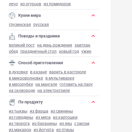
лечо
из огурцов
из помидоров
Кухни мира
грузинская
русская
Поводы и праздники
великий пост
на день рождения
завтрак
обед
праздничный стол
новый год
ужин
Способ приготовления
в духовке
в казане
варить в кастрюле
в микроволновке
в мультиварке
в мясорубке
на мангале
готовить на пару
на сковороде
на электрогриле
По продукту
из тыквы
из фарша
из свинины
из говядины
из мяса
из картошки
из творога
из баранины
из яиц
с рисом
из макарон
из йогурта
из птицы