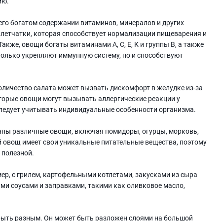
ию.
его богатом содержании витаминов, минералов и других
летчатки, которая способствует нормализации пищеварения и
же, овощи богаты витаминами А, С, Е, К и группы В, а также
только укрепляют иммунную систему, но и способствуют
оличество салата может вызвать дискомфорт в желудке из-за
торые овощи могут вызывать аллергические реакции у
следует учитывать индивидуальные особенности организма.
аны различные овощи, включая помидоры, огурцы, морковь,
дый овощ имеет свои уникальные питательные вещества, поэтому
 полезной.
ер, с грилем, картофельными котлетами, закусками из сыра
ыми соусами и заправками, такими как оливковое масло,
быть разным. Он может быть разложен слоями на большой