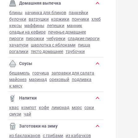
Домашняя выпечка
блины
начинка для блинов
панкейки
булочки
ватрушки
коржики
пончики
хлеб
кексы
маффины
лепешки
манник
оладьи на кефире
печенье домашнее
пироги
пирожки
чебуреки
сладкие пироги
хачапури
шарлотка с яблоками
пицца
рогалики
тесто домашнее
трубочки
Соусы
бешамель
горчица
заправки для салата
майонез
маринад
ореховый
подливка
к мясу
Напитки
квас
компот
кофе
лимонад
морс
соки
смузи
чай
Заготовки на зиму
из баклажанов
с грибами
из кабачков