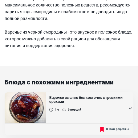
максимальное количество полезных веществ, рекомендуется
варить ягоды смородины в слабом огне и не доводить их до
полной размяклости.
Варенье из черной смородины - это вкусное и полезное блюдо,
которое можно добавить в свой рацион для обогащения
питания и поддержания здоровья.
Блюда с похожими ингредиентами
Варенье из слив без косточек с грецкими
орехами
1 ч
6
порций
Сливовое варенье с грецким орехом получается вкусным, густым
В мои рецепты
и очень ароматным. Сливы в сочетании с грецким орехом дают
гармоничное вкусовое сочетание. В такое варенье можно