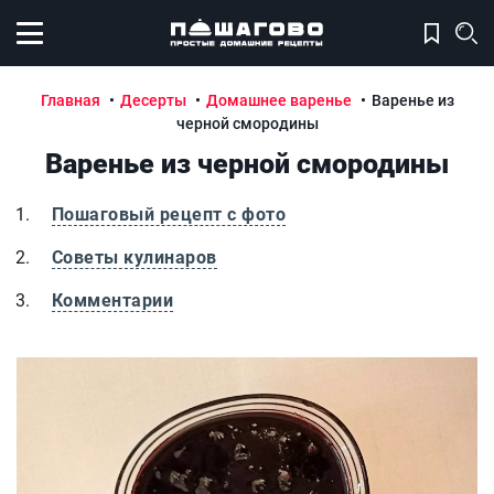
Открыть меню
Главная
Десерты
Домашнее варенье
Варенье из
черной смородины
Варенье из черной смородины
Пошаговый рецепт с фото
Советы кулинаров
Комментарии
Варенье из черной смородины
В