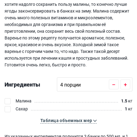
хотите надолго сохранить пользу малины, то конечно лучше
ягоды законсервировать в банках на зиму. Малина содержит
очень много полезных витаминов и микроэлементов,
необходимых для организма и при правильном её
приготовлении, она сохранит весь свой полезный состав.
Варенье по этому рецепту получается ароматное, полезное,
яркое, красивое и очень вкусное. Холодной зимой такое
варенье с горячим чаем то, что надо. Также такой десерт
используется при лечении кашля и простудных заболеваний.
Готовится очень легко, быстро и просто.
Ингредиенты
–
+
Малина
1.5
кг
Сахар
1
кг
Таблица объемных мер
Из указанных ингредиентов получится 3 банки по 500 мл. и 1