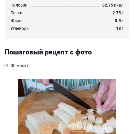
Калории
82.75
ккал
Белки
2.75
г
Жиры
0.5
г
Углеводы
18
г
Пошаговый рецепт с фото
30 минут