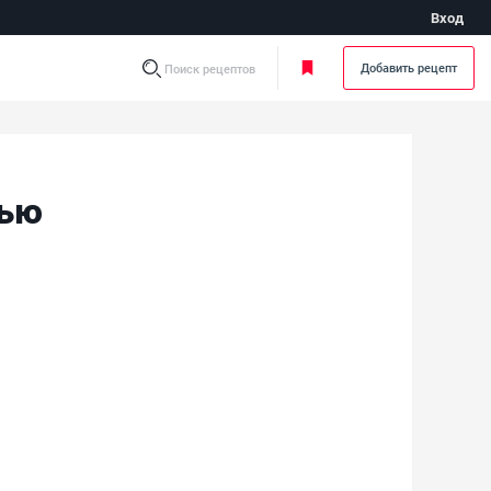
Вход
Добавить рецепт
Поиск рецептов
лью
п картофельный с вермишелью - фото готового блюда