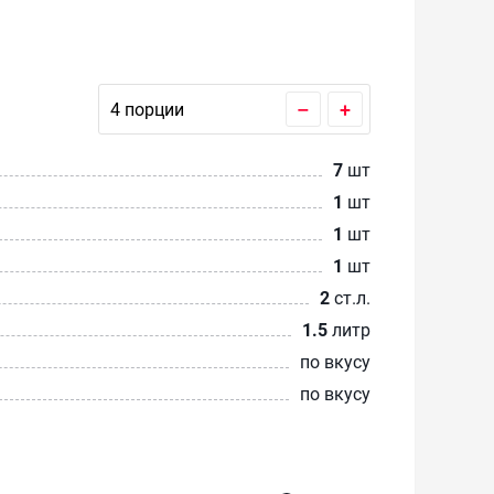
–
+
7
шт
1
шт
1
шт
1
шт
2
ст.л.
1.5
литр
по вкусу
по вкусу