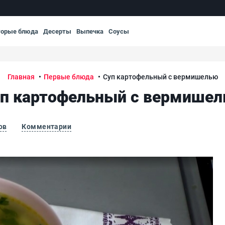
торые блюда
Десерты
Выпечка
Соусы
Главная
Первые блюда
Суп картофельный с вермишелью
п картофельный с вермише
ов
Комментарии
Су