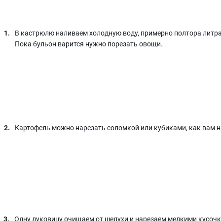
В кастрюлю наливаем холодную воду, примерно полтора литра
Пока бульон варится нужно порезать овощи.
Картофель можно нарезать соломкой или кубиками, как вам н
Одну луковицу очищаем от шелухи и нарезаем мелкими кусоч