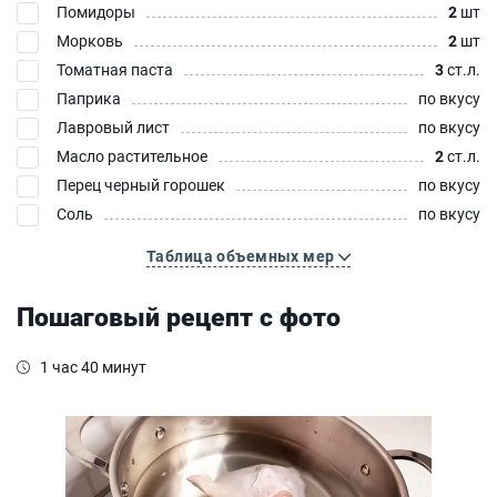
Помидоры
2
шт
Морковь
2
шт
Томатная паста
3
ст.л.
Паприка
по вкусу
Лавровый лист
по вкусу
Масло растительное
2
ст.л.
Перец черный горошек
по вкусу
Соль
по вкусу
Таблица объемных мер
Пошаговый рецепт с фото
1 час 40 минут