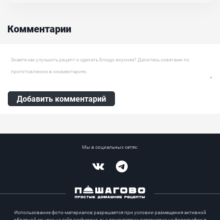
столе, отлично подойдут в качестве лакомства на канди-барах,
сладких столах. Готовятся они легко, запекаются в духовке около
получаса. На вкус получаются нежными, на вид очень
аппетитными. Такие яркие пончики можно использовать как
Комментарии
элемент декора для торта или атрибут для фотосессии....
Оставить комментарий
Добавить комментарий
Мы в социальных сетях:
Vkontakte
Telegram
Использование фото-материалов разрешается при условии размещения активной
обратной ссылки на сайт poshagovo.ru и присутствии ватермарка на фотографии в