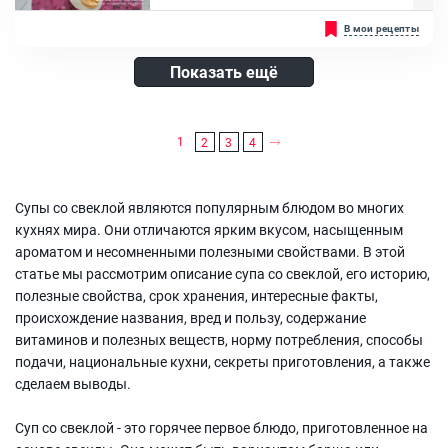
Имеет в составе кефир в качестве основы для супа и зеленый лук,
В мои рецепты
чтобы придать свежий аромат и вкус....
Ингредиенты:
Показать ещё
Кефир, Вода кипяченная, Огурец, Укроп, Зелёный лук, Картофель,
Свекла отварная
1
2
3
4
Супы со свеклой являются популярным блюдом во многих
кухнях мира. Они отличаются ярким вкусом, насыщенным
ароматом и несомненными полезными свойствами. В этой
статье мы рассмотрим описание супа со свеклой, его историю,
полезные свойства, срок хранения, интересные факты,
происхождение названия, вред и пользу, содержание
витаминов и полезных веществ, норму потребления, способы
подачи, национальные кухни, секреты приготовления, а также
сделаем выводы.
Суп со свеклой - это горячее первое блюдо, приготовленное на