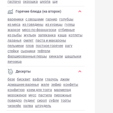
гаспачо
окрошка
шурпа
щи
Горячие блюда (на второе)
вареники
с овощами
гарнир
голубцы
из мяса
из говядины
из курицы
гуляш
жаркое
мясо по-французски
отбивные
из рыбы
жульен
запеканка
каша
котлеты
лазанья
омлет
паста и макароны
пельмени
плов
постное горячее
рагу
стейки
сырники
тефтели
фаршированные перцы
хинкали
шашлыки
яичница
Десерты
безе
бисквит
вафли
глазурь
джем
домашнее варенье
желе
зефир
конфеты
конфитюр
крем для торта
мармелад
мороженое
мусс
пастила
пирожные
повидло
пудинг
сироп
суфле
торты
чизкейк
халва
штрудель