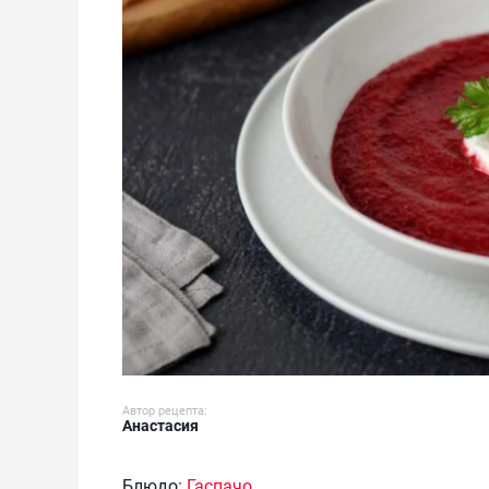
Автор рецепта:
Анастасия
Блюдо:
Гаспачо