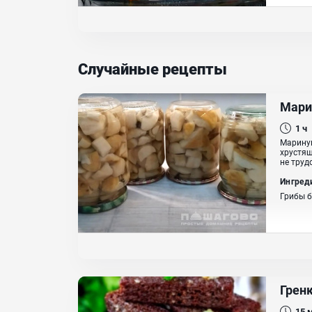
Случайные рецепты
Мари
1 ч
Мариную
хрустящ
не труд
Ингред
Грибы б
Грен
15