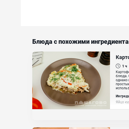
Блюда с похожими ингредиент
Карт
1 ч
Картофе
блюда. 
однако 
простых
использ
Ингред
Яйцо ку