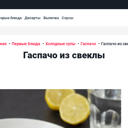
торые блюда
Десерты
Выпечка
Соусы
ная
Первые блюда
Холодные супы
Гаспачо
Гаспачо из с
Гаспачо из свеклы
Гас