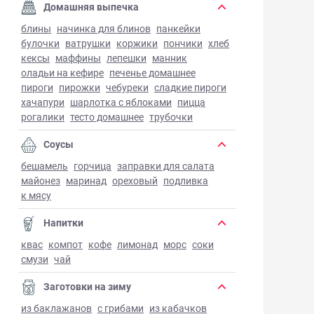
Домашняя выпечка
блины
начинка для блинов
панкейки
булочки
ватрушки
коржики
пончики
хлеб
кексы
маффины
лепешки
манник
оладьи на кефире
печенье домашнее
пироги
пирожки
чебуреки
сладкие пироги
хачапури
шарлотка с яблоками
пицца
рогалики
тесто домашнее
трубочки
Соусы
бешамель
горчица
заправки для салата
майонез
маринад
ореховый
подливка
к мясу
Напитки
квас
компот
кофе
лимонад
морс
соки
смузи
чай
Заготовки на зиму
из баклажанов
с грибами
из кабачков