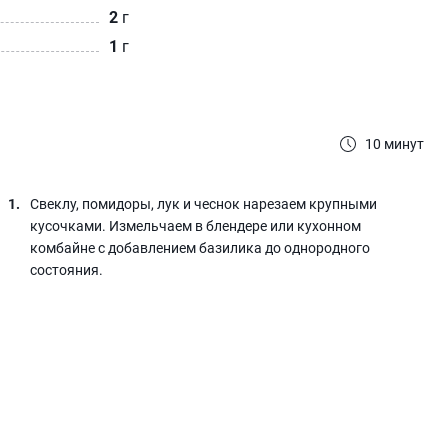
2
г
1
г
10 минут
Свеклу, помидоры, лук и чеснок нарезаем крупными
кусочками. Измельчаем в блендере или кухонном
комбайне с добавлением базилика до однородного
состояния.