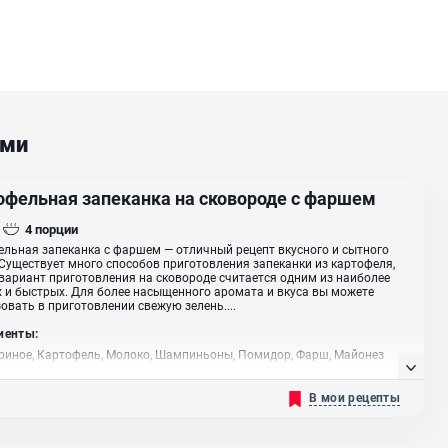
ами
офельная запеканка на сковороде с фаршем
4
порции
льная запеканка с фаршем — отличный рецепт вкусного и сытного
Существует много способов приготовления запеканки из картофеля,
вариант приготовления на сковороде считается одним из наиболее
 и быстрых. Для более насыщенного аромата и вкуса вы можете
овать в приготовлении свежую зелень....
иенты:
риное, Картофель, Молоко, Шампиньоны, Помидор, Фарш, Майонез
В мои рецепты