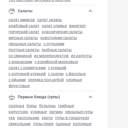
Салаты
салат мимоза
салат цезарь
крабовый салат
салат оливье
винегрет
греческий салат
классические салаты
мясные салаты
новогодние салаты
овощные салаты
с огурцами
постные салаты
рыбные салаты
со свининой
из морепродуктов
из капусты
с ананасами
с корейской морковью
салат с креветками
с курицей
с копченой курицей
с сыром
с фасолью
с яйцами
селедка под шубой
слоеные
фруктовые
Первые блюда (супы)
солянка
борщ
бульоны
грибные
капустняк
куриные
лагман
овощные супы
уха
рассольник
харчо
супы в горшочках
свекольник
супы-пюре
сырные
холодные