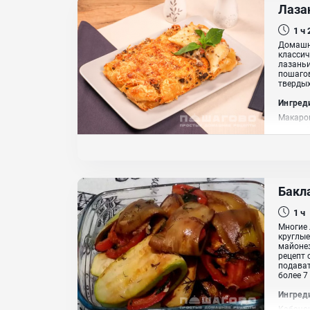
Лаза
1 ч
Домашня
классич
лазаньи
пошагов
твердых
Ингред
Макарон
травы, 
растит
Бакл
1 ч
Многие 
круглые
майонез
рецепт 
подават
более 7 
Ингред
Кабачок