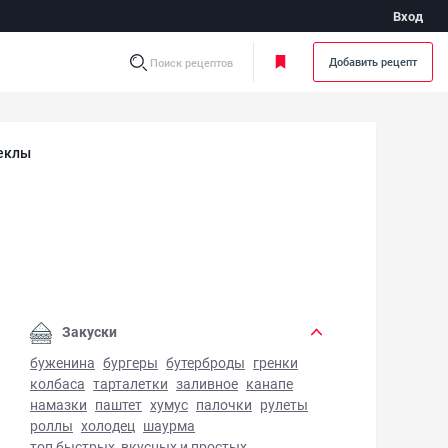
Вход
Добавить рецепт
Поиск рецептов
веклы
пачо из свеклы - фото готового блюда
Закуски
буженина
бургеры
бутерброды
гренки
колбаса
тарталетки
заливное
канапе
намазки
паштет
хумус
палочки
рулеты
роллы
холодец
шаурма
топ быстрых, вкусных и простых