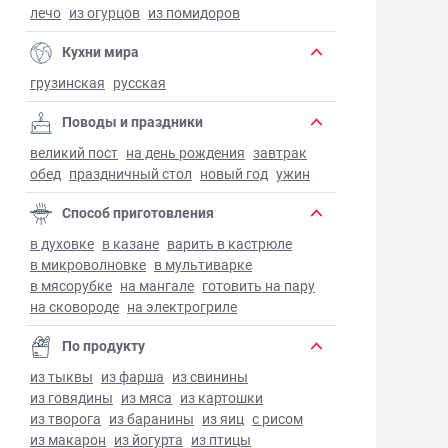
лечо
из огурцов
из помидоров
Кухни мира
грузинская
русская
Поводы и праздники
великий пост
на день рождения
завтрак
обед
праздничный стол
новый год
ужин
Способ приготовления
в духовке
в казане
варить в кастрюле
в микроволновке
в мультиварке
в мясорубке
на мангале
готовить на пару
на сковороде
на электрогриле
По продукту
из тыквы
из фарша
из свинины
из говядины
из мяса
из картошки
из творога
из баранины
из яиц
с рисом
из макарон
из йогурта
из птицы