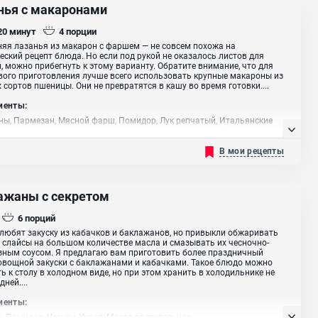
нья с макаронами
 20
минут
4
порции
я лазанья из макарон с фаршем — не совсем похожа на
еский рецепт блюда. Но если под рукой не оказалось листов для
, можно прибегнуть к этому варианту. Обратите внимание, что для
ого приготовления лучше всего использовать крупные макароны из
 сортов пшеницы. Они не превратятся в кашу во время готовки....
иенты:
ы, Пармезан, Мясной фарш, Помидор, Лук репчатый, Итальянские
Молоко, Масло сливочное, Мука пшеничная, Мускатный орех, Масло
ельное
В мои рецепты
ажаны с секретом
6
порций
любят закуску из кабачков и баклажанов, но привыкли обжаривать
 слайсы на большом количестве масла и смазывать их чесночно-
ным соусом. Я предлагаю вам приготовить более праздничный
овощной закуски с баклажанами и кабачками. Такое блюдо можно
ь к столу в холодном виде, но при этом хранить в холодильнике не
дней....
иенты:
, Помидор, Чеснок, Укроп, Масло растительное