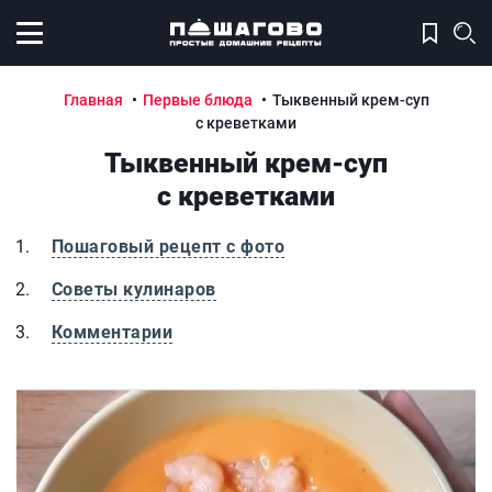
Открыть меню
Главная
Первые блюда
Тыквенный крем-суп
с креветками
Тыквенный крем-суп
с креветками
Пошаговый рецепт с фото
Советы кулинаров
Комментарии
Тыквенный крем-суп с креветками
Т