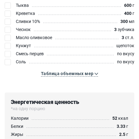
Тыква
600
г
Креветка
400
г
Сливки 10%
300
мл
Чеснок
3
зубчика
Масло оливковое
3
ст.л.
Кунжут
щепоток
Смесь перцев
по вкусу
Соль
по вкусу
Таблица объемных мер
Энергетическая ценность
*на одну порцию
Калории
52
ккал
Белки
3.33
г
Жиры
2.5
г