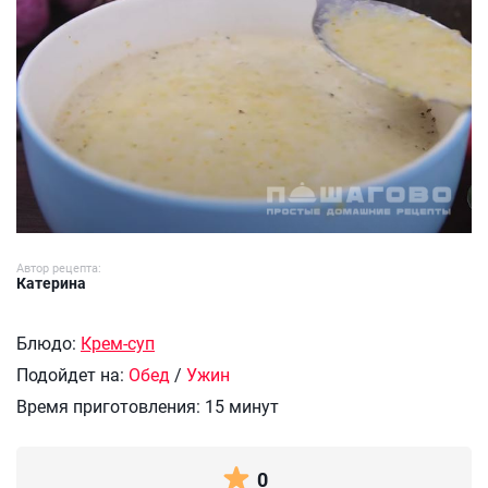
Автор рецепта:
Катерина
Блюдо:
Крем-суп
Подойдет на:
Обед
/
Ужин
Время приготовления:
15 минут
0