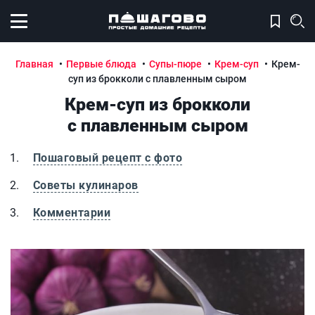
Открыть меню
Главная
Первые блюда
Супы-пюре
Крем-суп
Крем-
суп из брокколи с плавленным сыром
Крем-суп из брокколи
с плавленным сыром
Пошаговый рецепт с фото
Советы кулинаров
Комментарии
Крем-суп из брокколи с плавленным сыром
К