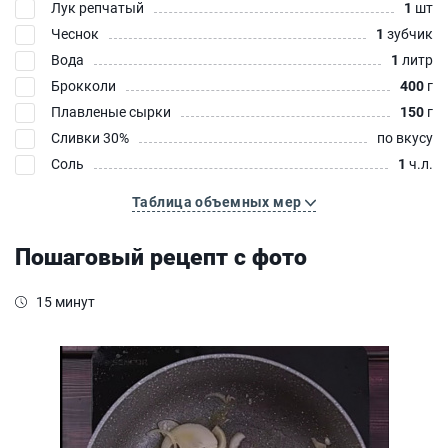
Лук репчатый
1
шт
Чеснок
1
зубчик
Вода
1
литр
Брокколи
400
г
Плавленые сырки
150
г
Сливки 30%
по вкусу
Соль
1
ч.л.
Таблица объемных мер
Пошаговый рецепт с фото
15 минут