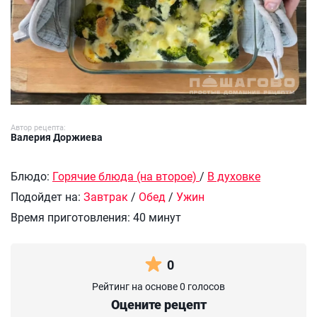
Автор рецепта:
Валерия Доржиева
Блюдо:
Горячие блюда (на второе)
/
В духовке
Подойдет на:
Завтрак
/
Обед
/
Ужин
Время приготовления:
40 минут
0
Рейтинг на основе 0 голосов
Оцените рецепт