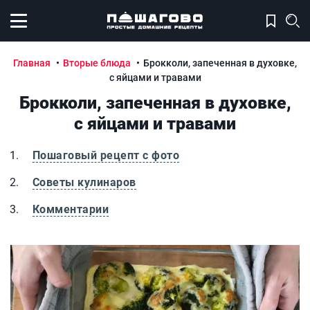
Открыть меню
Главная
Вторые блюда
Брокколи, запеченная в духовке,
с яйцами и травами
Брокколи, запеченная в духовке,
с яйцами и травами
Пошаговый рецепт с фото
Советы кулинаров
Комментарии
Брокколи, запеченная в духовке, с яйцами и травами
Б