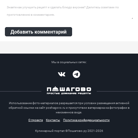
Оставить комментарий
Добавить комментарий
Мы в социальных сетях:
Vkontakte
Telegram
Использование фото-материалов разрешается при условии размещения активной
обратной ссылки на сайт poshagovo.ru и присутствии ватермарка на фотографии в
неизменнов виде.
О проекте
Контакты
Политика конфиденциальности
Кулинарный портал ©Пошагово.ру 2021-2026