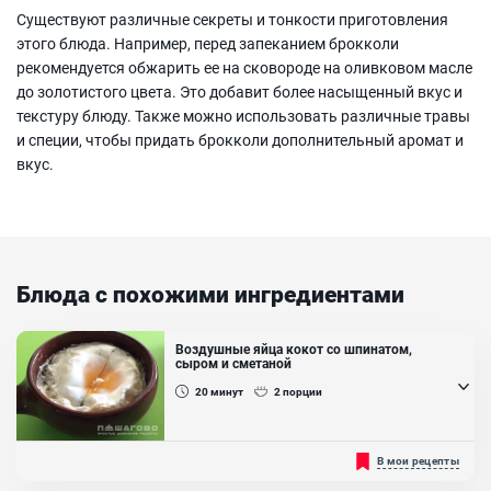
Существуют различные секреты и тонкости приготовления
этого блюда. Например, перед запеканием брокколи
рекомендуется обжарить ее на сковороде на оливковом масле
до золотистого цвета. Это добавит более насыщенный вкус и
текстуру блюду. Также можно использовать различные травы
и специи, чтобы придать брокколи дополнительный аромат и
вкус.
Блюда с похожими ингредиентами
Воздушные яйца кокот со шпинатом,
сыром и сметаной
20
минут
2
порции
Воздушные яйца кокот со шпинатом, сыром и сметаной - это
В мои рецепты
простое, вкусное, сытное и полезное блюдо, которое вы можете
приготовить на завтрак для всей своей семьи. Существует