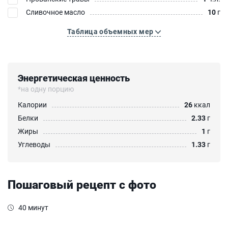
Сливочное масло
10
г
Таблица объемных мер
Энергетическая ценность
*на одну порцию
Калории
26
ккал
Белки
2.33
г
Жиры
1
г
Углеводы
1.33
г
Пошаговый рецепт с фото
40 минут