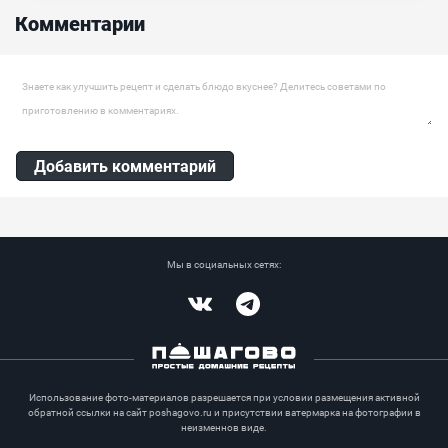
Комментарии
Оставить комментарий
Добавить комментарий
Мы в социальных сетях:
Vkontakte
Telegram
Использование фото-материалов разрешается при условии размещения активной
обратной ссылки на сайт poshagovo.ru и присутствии ватермарка на фотографии в
неизменнов виде.