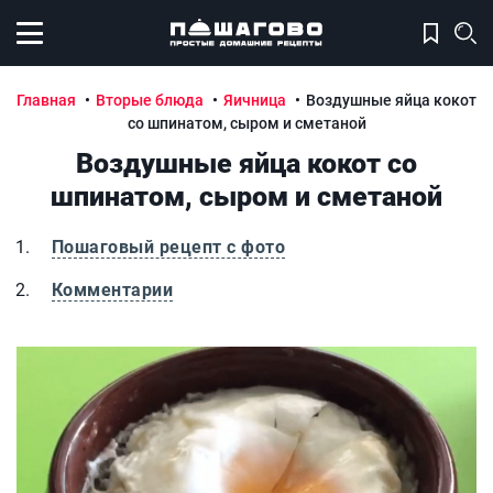
Открыть меню
Главная
Вторые блюда
Яичница
Воздушные яйца кокот
со шпинатом, сыром и сметаной
Воздушные яйца кокот со
шпинатом, сыром и сметаной
Пошаговый рецепт с фото
Комментарии
Воздушные яйца кокот со шпинатом, сыром и сметаной
В