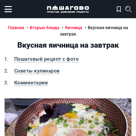
Открыть меню
Главная
Вторые блюда
Яичница
Вкусная яичница на
завтрак
Вкусная яичница на завтрак
Пошаговый рецепт с фото
Советы кулинаров
Комментарии
Вкусная яичница на завтрак
В