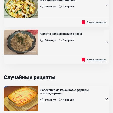
вариант классического салата с вареной докторской...
40
минут
3
порции
Очень вкусный салат с куриной грудкой и яичными блинчиками.
В мои рецепты
Пусть наличие в салате жареного лука не пугает, ведь если его
жарить не более 2 минут, то лук станет хрустящим, сладким, от
остроты не останется и следа....
Салат с кальмарами и рисом
Ингредиенты:
30
минут
3
порции
Яйцо куриное, Куриная грудка отварная, Огурец, Лук репчатый,
Майонез, Подсолнечное масло
Салат с кальмарами и рисом довольно - таки легкий и простой в
В мои рецепты
приготовлении, который сгодится как для перекуса, так и для
праздничного стола. Необходимо правильно сварить кальмаров
для того, чтобы они были мягкие, нежные и таяли во рту!
Любителям морепродуктов очень понравится...
Случайные рецепты
Запеканка из кабачков с фаршем
и помидорами
50
минут
4
порции