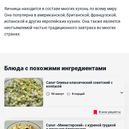
Яичница находится в составе многих кухонь по всему миру.
Она популярна в американской, британской, французской,
испанской и других европейских кухнях. Она также является
неотъемлемой частью традиционного завтрака во многих
странах.
Блюда с похожими ингредиентами
Салат Оливье классический советский с
колбасой
50
минут
8
порций
Оливье настолько вкусный и популярный, что его готовят на
В мои рецепты
каждый праздник на протяжении уже многих лет. Ни один Новый
Год не обошелся без этого салата, потому что готовить его на
этот праздник давно уже стало традицией. Также такой салат
Салат «Министерский» с куриной грудкой
отлично подходит и к повседневному столу. Предлагаем вам
и яичными блинчиками