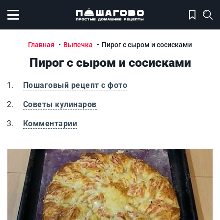
Открыть меню
Главная
Выпечка
Пирог с сыром и сосисками
Пирог с сыром и сосисками
Пошаговый рецепт с фото
Советы кулинаров
Комментарии
Пирог с сыром и сосисками
П