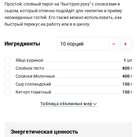
Простой, слоёный пирог на "быструю руку" с сосисками и
сыром, который отлично подойдёт для чаепития и приёму
неожиданных гостей. Его также можно использовать, как
быстрый перекус на работу или в в школу.
Ингредиенты
–
+
Яйцо куриное
1
шт
Слоёное тесто
800
г
Сосиски Молочные
400
г
Сыр голландский
150
г
Кетчуп томатный
150
г
Таблица объемных мер
Энергетическая ценность