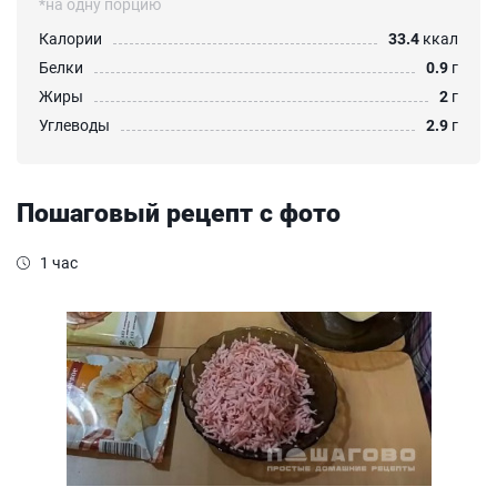
*на одну порцию
Калории
33.4
ккал
Белки
0.9
г
Жиры
2
г
Углеводы
2.9
г
Пошаговый рецепт с фото
1 час