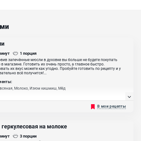
ами
ли
минут
1
порция
вив запечённые мюсли в духовке вы больше не будете покупать
 в магазине. Готовить их очень просто, а главное быстро.
вать их вкус можете как угодно. Пробуйте готовить по рецепту и у
зательно всё получится!...
иенты:
всяная, Молоко, Изюм кишмиш, Мёд
В мои рецепты
 геркулесовая на молоке
минут
3
порции