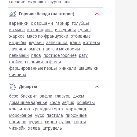
гаспачо
окрошка
шурпа
щи
Горячие блюда (на второе)
вареники
с овощами
гарнир
голубцы
из мяса
из говядины
из курицы
гуляш
жаркое
мясо по-французски
отбивные
из рыбы
жульен
запеканка
каша
котлеты
лазанья
омлет
паста и макароны
пельмени
плов
постное горячее
рагу
стейки
сырники
тефтели
фаршированные перцы
хинкали
шашлыки
яичница
Десерты
безе
бисквит
вафли
глазурь
джем
домашнее варенье
желе
зефир
конфеты
конфитюр
крем для торта
мармелад
мороженое
мусс
пастила
пирожные
повидло
пудинг
сироп
суфле
торты
чизкейк
халва
штрудель