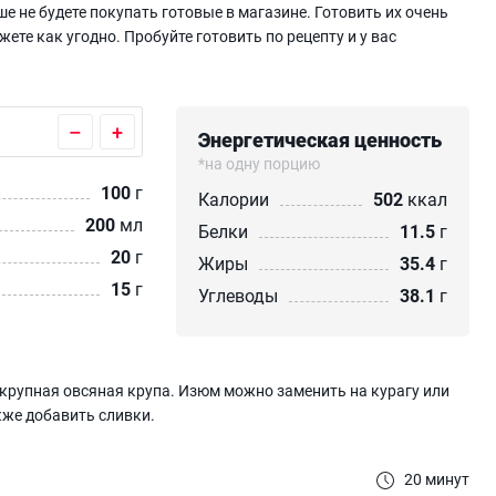
 не будете покупать готовые в магазине. Готовить их очень
жете как угодно. Пробуйте готовить по рецепту и у вас
–
+
Энергетическая ценность
*на одну порцию
100
г
Калории
502
ккал
200
мл
Белки
11.5
г
20
г
Жиры
35.4
г
15
г
Углеводы
38.1
г
крупная овсяная крупа. Изюм можно заменить на курагу или
же добавить сливки.
20 минут