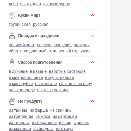
лечо
из огурцов
из помидоров
Кухни мира
грузинская
русская
Поводы и праздники
великий пост
на день рождения
завтрак
обед
праздничный стол
новый год
ужин
Способ приготовления
в духовке
в казане
варить в кастрюле
в микроволновке
в мультиварке
в мясорубке
на мангале
готовить на пару
на сковороде
на электрогриле
По продукту
из тыквы
из фарша
из свинины
из говядины
из мяса
из картошки
из творога
из баранины
из яиц
с рисом
из макарон
из йогурта
из птицы