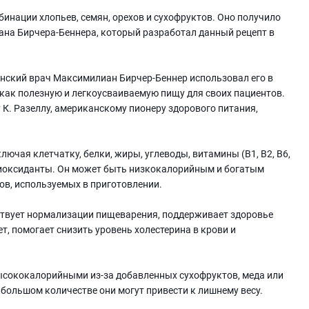
инации хлопьев, семян, орехов и сухофруктов. Оно получило
ана Бирчера-Беннера, который разработал данный рецепт в
венский врач Максимилиан Бирчер-Беннер использовал его в
как полезную и легкоусваиваемую пищу для своих пациентов.
К. Разеллу, американскому пионеру здорового питания,
чая клетчатку, белки, жиры, углеводы, витамины (В1, В2, В6,
антиоксиданты. Он может быть низкокалорийным и богатым
ов, используемых в приготовлении.
бствует нормализации пищеварения, поддерживает здоровье
т, помогает снизить уровень холестерина в крови и
высококалорийными из-за добавленных сухофруктов, меда или
 большом количестве они могут привести к лишнему весу.