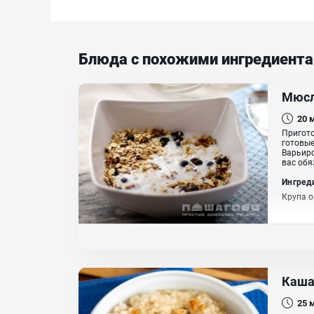
Блюда с похожими ингредиент
Мюс
20
Пригото
готовые
Варьиро
вас обя
Ингред
Крупа о
Каша
25