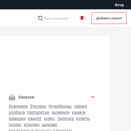
Вход
Добавить рецепт
Поиск рецептов
сли - фото готового блюда
Закуски
буженина
бургеры
бутерброды
гренки
колбаса
тарталетки
заливное
канапе
намазки
паштет
хумус
палочки
рулеты
роллы
холодец
шаурма
топ быстрых, вкусных и простых