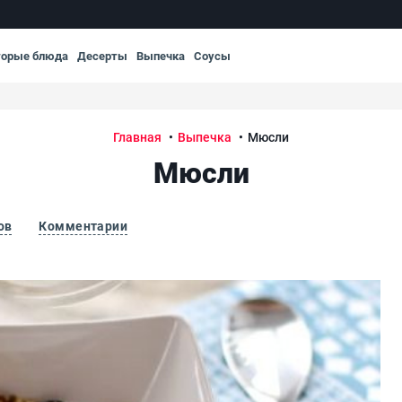
торые блюда
Десерты
Выпечка
Соусы
Главная
Выпечка
Мюсли
Мюсли
ов
Комментарии
Мю