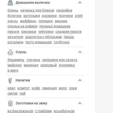
Домашняя выпечка
блины
начинка для блинов
панкейки
булочки
ватрушки
коржики
пончики
хлеб
кексы
маффины
лепешки
манник
оладьи на кефире
печенье домашнее
пироги
пирожки
чебуреки
сладкие пироги
хачапури
шарлотка с яблоками
пицца
рогалики
тесто домашнее
трубочки
Соусы
бешамель
горчица
заправки для салата
майонез
маринад
ореховый
подливка
к мясу
Напитки
квас
компот
кофе
лимонад
морс
соки
смузи
чай
Заготовки на зиму
из баклажанов
с грибами
из кабачков