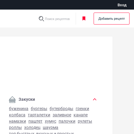
Вход
Добавить рецепт
Поиск рецептов
рытая пицца - фото готового блюда
Закуски
буженина
бургеры
бутерброды
гренки
колбаса
тарталетки
заливное
канапе
намазки
паштет
хумус
палочки
рулеты
роллы
холодец
шаурма
топ быстрых, вкусных и простых