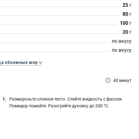
25
г
80
г
100
г
20
г
по вкусу
по вкусу
ца объемных мер
40 минут
Разморозьте слоеное тесто. Слейте жидкость с фасоли.
Помидор помойте. Разогрейте духовку до 200 °С.