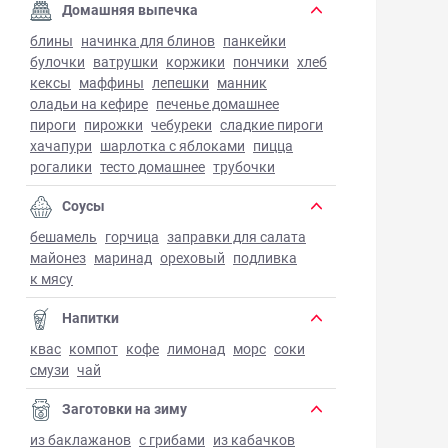
Домашняя выпечка
блины
начинка для блинов
панкейки
булочки
ватрушки
коржики
пончики
хлеб
кексы
маффины
лепешки
манник
оладьи на кефире
печенье домашнее
пироги
пирожки
чебуреки
сладкие пироги
хачапури
шарлотка с яблоками
пицца
рогалики
тесто домашнее
трубочки
Соусы
бешамель
горчица
заправки для салата
майонез
маринад
ореховый
подливка
к мясу
Напитки
квас
компот
кофе
лимонад
морс
соки
смузи
чай
Заготовки на зиму
из баклажанов
с грибами
из кабачков