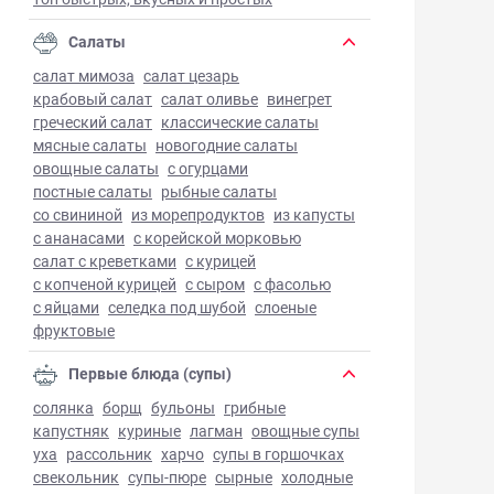
Салаты
салат мимоза
салат цезарь
крабовый салат
салат оливье
винегрет
греческий салат
классические салаты
мясные салаты
новогодние салаты
овощные салаты
с огурцами
постные салаты
рыбные салаты
со свининой
из морепродуктов
из капусты
с ананасами
с корейской морковью
салат с креветками
с курицей
с копченой курицей
с сыром
с фасолью
с яйцами
селедка под шубой
слоеные
фруктовые
Первые блюда (супы)
солянка
борщ
бульоны
грибные
капустняк
куриные
лагман
овощные супы
уха
рассольник
харчо
супы в горшочках
свекольник
супы-пюре
сырные
холодные