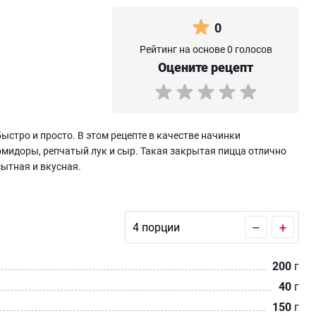
0
Рейтинг на основе 0 голосов
Оцените рецепт
быстро и просто. В этом рецепте в качестве начинки
мидоры, репчатый лук и сыр. Такая закрытая пицца отлично
сытная и вкусная.
–
+
200
г
40
г
150
г