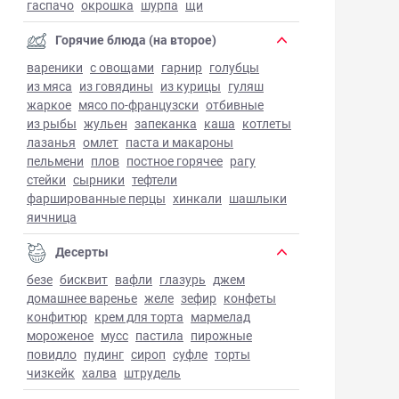
гаспачо
окрошка
шурпа
щи
Горячие блюда (на второе)
вареники
с овощами
гарнир
голубцы
из мяса
из говядины
из курицы
гуляш
жаркое
мясо по-французски
отбивные
из рыбы
жульен
запеканка
каша
котлеты
лазанья
омлет
паста и макароны
пельмени
плов
постное горячее
рагу
стейки
сырники
тефтели
фаршированные перцы
хинкали
шашлыки
яичница
Десерты
безе
бисквит
вафли
глазурь
джем
домашнее варенье
желе
зефир
конфеты
конфитюр
крем для торта
мармелад
мороженое
мусс
пастила
пирожные
повидло
пудинг
сироп
суфле
торты
чизкейк
халва
штрудель