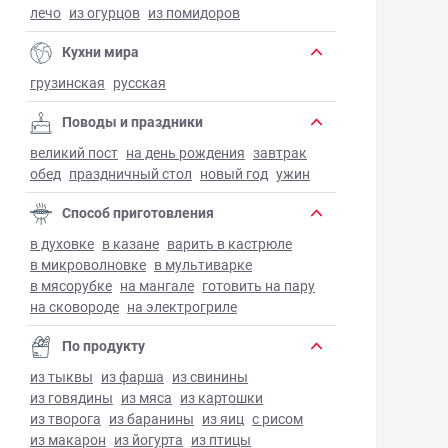
лечо
из огурцов
из помидоров
Кухни мира
грузинская
русская
Поводы и праздники
великий пост
на день рождения
завтрак
обед
праздничный стол
новый год
ужин
Способ приготовления
в духовке
в казане
варить в кастрюле
в микроволновке
в мультиварке
в мясорубке
на мангале
готовить на пару
на сковороде
на электрогриле
По продукту
из тыквы
из фарша
из свинины
из говядины
из мяса
из картошки
из творога
из баранины
из яиц
с рисом
из макарон
из йогурта
из птицы