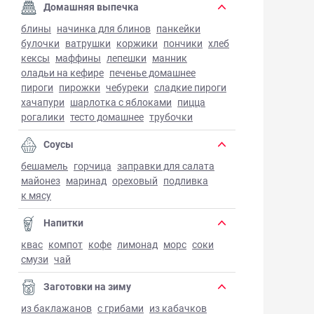
Домашняя выпечка
блины
начинка для блинов
панкейки
булочки
ватрушки
коржики
пончики
хлеб
кексы
маффины
лепешки
манник
оладьи на кефире
печенье домашнее
пироги
пирожки
чебуреки
сладкие пироги
хачапури
шарлотка с яблоками
пицца
рогалики
тесто домашнее
трубочки
Соусы
бешамель
горчица
заправки для салата
майонез
маринад
ореховый
подливка
к мясу
Напитки
квас
компот
кофе
лимонад
морс
соки
смузи
чай
Заготовки на зиму
из баклажанов
с грибами
из кабачков