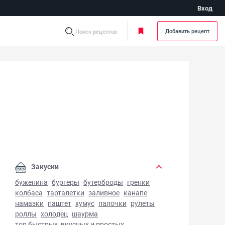
Вход
Добавить рецепт
Поиск рецептов
 из лакедры - фото готового блюда
Закуски
буженина
бургеры
бутерброды
гренки
колбаса
тарталетки
заливное
канапе
намазки
паштет
хумус
палочки
рулеты
роллы
холодец
шаурма
топ быстрых, вкусных и простых