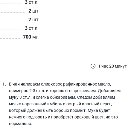
3
ст.л.
2
шт
2
шт
3
ст.л.
700
мл
1 час 20 минут
В чан наливаем оливковое рафинированное масло,
примерно 2-3 ст.л. и хорошо его прогреваем. Добавляем
муку 3 ст.л. и слегка обжариваем. Следом добавляем
мелко нарезанный имбирь и острый красный перец,
который должен быть хорошо промыт. Мука будет
немного подгорать и приобретёт ореховый цвет, но это
нормально.