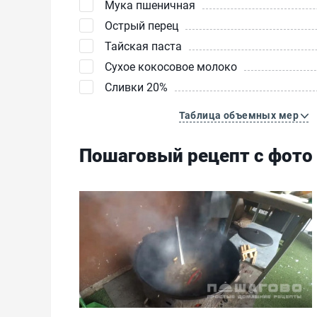
Мука пшеничная
Острый перец
Тайская паста
Сухое кокосовое молоко
Сливки 20%
Таблица объемных мер
Пошаговый рецепт с фото