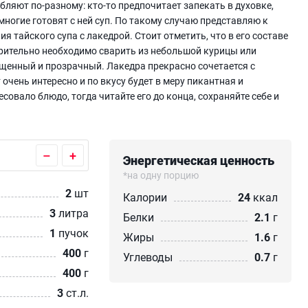
бляют по-разному: кто-то предпочитает запекать в духовке,
е многие готовят с ней суп. По такому случаю представляю к
тайского супа с лакедрой. Стоит отметить, что в его составе
арительно необходимо сварить из небольшой курицы или
щенный и прозрачный. Лакедра прекрасно сочетается с
очень интересно и по вкусу будет в меру пикантная и
овало блюдо, тогда читайте его до конца, сохраняйте себе и
–
+
Энергетическая ценность
*на одну порцию
2
шт
Калории
24
ккал
3
литра
Белки
2.1
г
1
пучок
Жиры
1.6
г
400
г
Углеводы
0.7
г
400
г
3
ст.л.