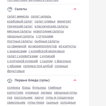
Салаты
салат мимоза
салат цезарь
крабовый салат
салат оливье
винегрет
греческий салат
классические салаты
мясные салаты
новогодние салаты
овощные салаты
с огурцами
постные салаты
рыбные салаты
со свининой
из морепродуктов
из капусты
с ананасами
с корейской морковью
салат с креветками
с курицей
с копченой курицей
с сыром
с фасолью
с яйцами
селедка под шубой
слоеные
фруктовые
Первые блюда (супы)
солянка
борщ
бульоны
грибные
капустняк
куриные
лагман
овощные супы
уха
рассольник
харчо
супы в горшочках
свекольник
супы-пюре
сырные
холодные