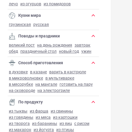
лечо
из огурцов
из помидоров
Кухни мира
грузинская
русская
Поводы и праздники
великий пост
на день рождения
завтрак
обед
праздничный стол
новый год
ужин
Способ приготовления
в духовке
в казане
варить в кастрюле
в микроволновке
в мультиварке
в мясорубке
на мангале
готовить на пару
на сковороде
на электрогриле
По продукту
из тыквы
из фарша
из свинины
из говядины
из мяса
из картошки
из творога
из баранины
из яиц
с рисом
из макарон
из йогурта
из птицы