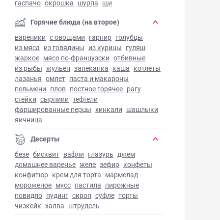
гаспачо
окрошка
шурпа
щи
Горячие блюда (на второе)
вареники
с овощами
гарнир
голубцы
из мяса
из говядины
из курицы
гуляш
жаркое
мясо по-французски
отбивные
из рыбы
жульен
запеканка
каша
котлеты
лазанья
омлет
паста и макароны
пельмени
плов
постное горячее
рагу
стейки
сырники
тефтели
фаршированные перцы
хинкали
шашлыки
яичница
Десерты
безе
бисквит
вафли
глазурь
джем
домашнее варенье
желе
зефир
конфеты
конфитюр
крем для торта
мармелад
мороженое
мусс
пастила
пирожные
повидло
пудинг
сироп
суфле
торты
чизкейк
халва
штрудель