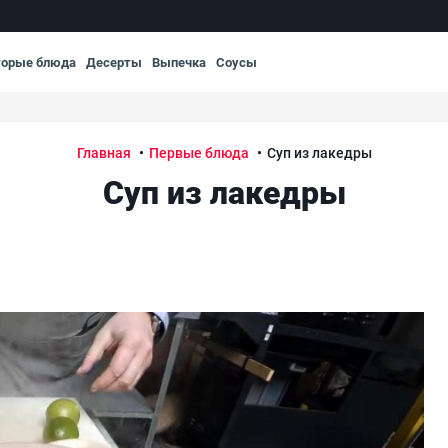
торые блюда
Десерты
Выпечка
Соусы
Главная
Первые блюда
Суп из лакедры
Суп из лакедры
Суп