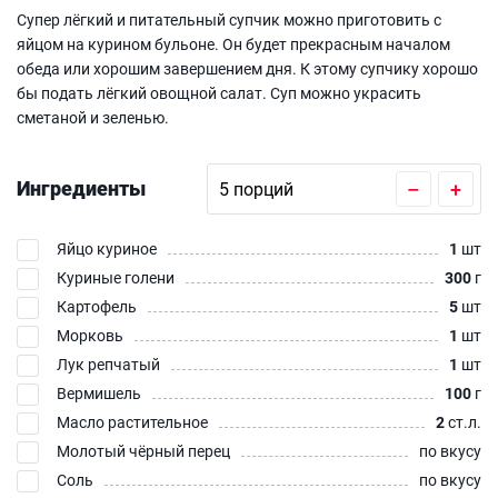
Супер лёгкий и питательный супчик можно приготовить с
яйцом на курином бульоне. Он будет прекрасным началом
обеда или хорошим завершением дня. К этому супчику хорошо
бы подать лёгкий овощной салат. Суп можно украсить
сметаной и зеленью.
Ингредиенты
–
+
Яйцо куриное
1
шт
Куриные голени
300
г
Картофель
5
шт
Морковь
1
шт
Лук репчатый
1
шт
Вермишель
100
г
Масло растительное
2
ст.л.
Молотый чёрный перец
по вкусу
Соль
по вкусу