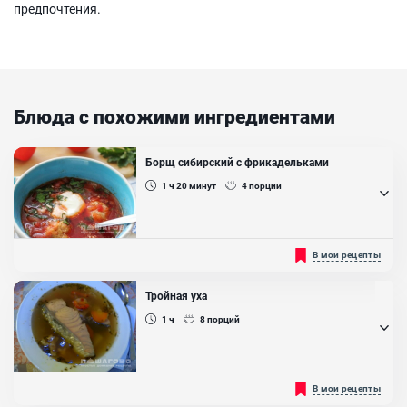
предпочтения.
Блюда с похожими ингредиентами
Борщ сибирский с фрикадельками
1 ч 20
минут
4
порции
Фрикадельки (маленькие шарики фарша) в супе, добавляют
В мои рецепты
чтобы придать блюду более сытный вкус....
Ингредиенты:
Тройная уха
Фарш свино-говяжий , Свекла, Картофель, Морковь , Лук
1 ч
8
порций
репчатый, Чеснок, Фасоль консервированная, Капуста
белокочанная, Помидоры в собственном соку, Петрушка (зелень),
Подсолнечное масло
Тройная уха - как видно по названию, уха, приготовленная из трех
В мои рецепты
видов рыбы. Для большего вкуса его можно приготовить в