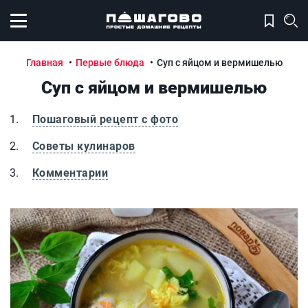
Открыть меню
Главная
Первые блюда
Суп с яйцом и вермишелью
Суп с яйцом и вермишелью
Пошаговый рецепт с фото
Советы кулинаров
Комментарии
Суп с яйцом и вермишелью
С