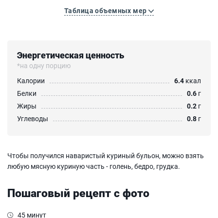
Таблица объемных мер
Энергетическая ценность
*на одну порцию
Калории
6.4
ккал
Белки
0.6
г
Жиры
0.2
г
Углеводы
0.8
г
Чтобы получился наваристый куриный бульон, можно взять
любую мясную куриную часть - голень, бедро, грудка.
Пошаговый рецепт с фото
45 минут