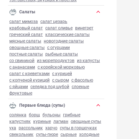
Салаты
салат мимоза
салат цезарь
крабовый салат
салат оливье
винегрет
греческий салат
классические салаты
мясные салаты
новогодние салаты
овощные салаты
с огурцами
постные салаты
рыбные салаты
со свининой
из морепродуктов
из капусты
с ананасами
с корейской морковью
салат с креветками
с курицей
с копченой курицей
с сыром
с фасолью
с яйцами
селедка под шубой
слоеные
фруктовые
Первые блюда (супы)
солянка
борщ
бульоны
грибные
капустняк
куриные
лагман
овощные супы
уха
рассольник
харчо
супы в горшочках
свекольник
супы-пюре
сырные
холодные