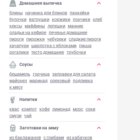
Домашняя выпечка
блины
начинка для блинов
панкейки
булочки
ватрушки
коржики
пончики
хлеб
кексы
маффины
лепешки
манник
оладьи на кефире
печенье домашнее
пироги
пирожки
чебуреки
сладкие пироги
хачапури
шарлотка с яблоками
пицца
рогалики
тесто домашнее
трубочки
Соусы
бешамель
горчица
заправки для салата
майонез
маринад
ореховый
подливка
к мясу
Напитки
квас
компот
кофе
лимонад
морс
соки
смузи
чай
Заготовки на зиму
из баклажанов
с грибами
из кабачков