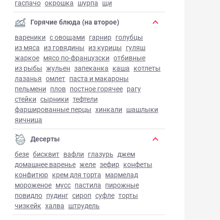
гаспачо
окрошка
шурпа
щи
Горячие блюда (на второе)
вареники
с овощами
гарнир
голубцы
из мяса
из говядины
из курицы
гуляш
жаркое
мясо по-французски
отбивные
из рыбы
жульен
запеканка
каша
котлеты
лазанья
омлет
паста и макароны
пельмени
плов
постное горячее
рагу
стейки
сырники
тефтели
фаршированные перцы
хинкали
шашлыки
яичница
Десерты
безе
бисквит
вафли
глазурь
джем
домашнее варенье
желе
зефир
конфеты
конфитюр
крем для торта
мармелад
мороженое
мусс
пастила
пирожные
повидло
пудинг
сироп
суфле
торты
чизкейк
халва
штрудель