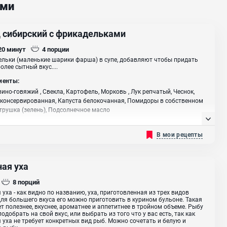
ами
 сибирский с фрикадельками
 20
минут
4
порции
льки (маленькие шарики фарша) в супе, добавляют чтобы придать
олее сытный вкус....
иенты:
ино-говяжий , Свекла, Картофель, Морковь , Лук репчатый, Чеснок,
консервированная, Капуста белокочанная, Помидоры в собственном
етрушка (зелень), Подсолнечное масло
В мои рецепты
ная уха
8
порций
 уха - как видно по названию, уха, приготовленная из трех видов
ля большего вкуса его можно приготовить в курином бульоне. Такая
ет полезнее, вкуснее, ароматнее и аппетитнее в тройном объеме. Рыбу
одобрать на свой вкус, или выбрать из того что у вас есть, так как
 уха не требует конкретных вид рыб. Можно сочетать и белую и