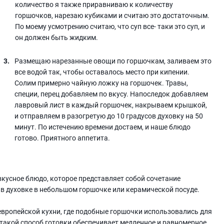
количество я также приравниваю к количеству
горшочков, нарезаю кубиками и считаю это достаточным.
По моему усмотрению считаю, что суп все- таки это суп, и
он должен быть жидким.
Размещаю нарезанные овощи по горшочкам, заливаем это
все водой так, чтобы оставалось место при кипении.
Солим примерно чайную ложку на горшочек. Травы,
специи, перец добавляем по вкусу. Напоследок добавляем
лавровый лист в каждый горшочек, накрываем крышкой,
и отправляем в разогретую до 10 градусов духовку на 50
минут. По истечению времени достаем, и наше блюдо
готово. Приятного аппетита.
 вкусное блюдо, которое представляет собой сочетание
 в духовке в небольшом горшочке или керамической посуде.
европейской кухни, где подобные горшочки использовались для
 такой способ готовки обеспечивает медленное и равномерное