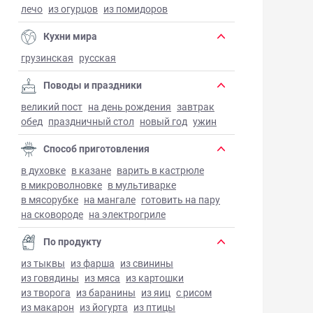
лечо
из огурцов
из помидоров
Кухни мира
грузинская
русская
Поводы и праздники
великий пост
на день рождения
завтрак
обед
праздничный стол
новый год
ужин
Способ приготовления
в духовке
в казане
варить в кастрюле
в микроволновке
в мультиварке
в мясорубке
на мангале
готовить на пару
на сковороде
на электрогриле
По продукту
из тыквы
из фарша
из свинины
из говядины
из мяса
из картошки
из творога
из баранины
из яиц
с рисом
из макарон
из йогурта
из птицы