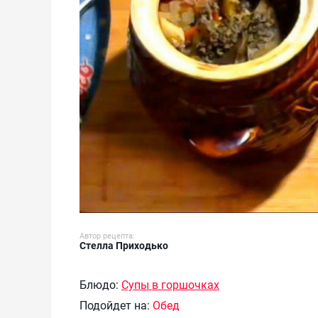
Автор рецепта:
Стелла Приходько
Блюдо:
Супы в горшочках
Подойдет на:
Обед