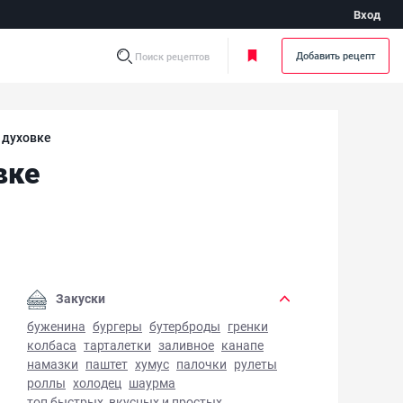
Вход
Добавить рецепт
Поиск рецептов
 духовке
вке
иный суп в горшочке в духовке - фото готового блюда
Закуски
буженина
бургеры
бутерброды
гренки
колбаса
тарталетки
заливное
канапе
намазки
паштет
хумус
палочки
рулеты
роллы
холодец
шаурма
топ быстрых, вкусных и простых