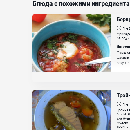
Блюда с похожими ингредиент
Борщ
1 ч
Фрикаде
блюду б
Ингред
Фарш св
Фасоль 
соку, П
Трой
1 ч
Тройная
рыбы. Д
уха буд
можно п
тройная