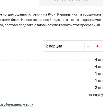
е когда-то давно готовили на Руси. Куринный суп в горшочке в
 нами блюд. Но все же данное блюдо - это что-то несравнимое
ова, поэтому предлагаю вновь почувствовать этот прекрасный
–
+
4
шт
4
шт
1
шт
1
шт
2
шт
по вкусу
ца объемных мер