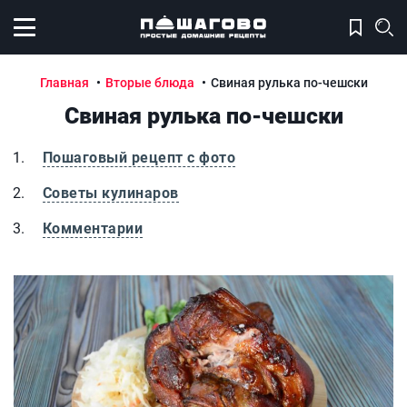
Открыть меню
Главная
Вторые блюда
Свиная рулька по-чешски
Свиная рулька по-чешски
Пошаговый рецепт с фото
Советы кулинаров
Комментарии
Свиная рулька по-чешски
С