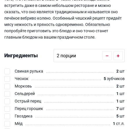
встретить даже в самом небольшом ресторане и можно
сказать, что оно является традиционным и называется оно
печёное вебриво колено. Особенный чешский рецепт придаёт
мясу нежность и пряность одновременно. Обязательно
попробуйте приготовить это блюдо и оно точно станет
главным блюдом на вашем праздничном столе.
Ингредиенты
–
+
Свиная рулька
2
шт
Чеснок
5
зубчиков
Морковь
2
шт
Сельдерей
1
шт
Острый перец
1
шт
Перец горошек
7
шт
Гвоздика
5
шт
Мёд
1
ст.л.