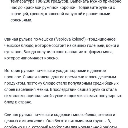
температура 180-200 градусов. Выпекать нужно примерно
час до красивой румяной корочки. Подавайте рульки с
горчицей, хреном, квашеной капустой и различными
соленьями.
Свиная рулька по-чешски ("vepřová koleno") - традиционное
чешское блюдо, которое состоит из свиных голеньей, кожи и
суставов. Блюдо получило свое название от формы мяса,
которое напоминает колено.
История рульки по-чешски уходит корнями в далекое
прошлое. Свиная голень долгое время считалась дешевым
продуктом, поэтому блюдо стало популярным среди бедных
слоев населения Чехии. Впоследствии свиная рулька стала
символом национальной кухни и одним из самых популярных
блюд в стране.
Свиная рулька по-чешски содержит много белка, железа и
ценных аминокислот. Она богата витаминами группы B,
особенно B12, который необходим для нормальной работы