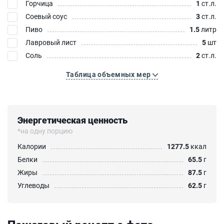
Горчица
1
ст.л.
Соевый соус
3
ст.л.
Пиво
1.5
литр
Лавровый лист
5
шт
Соль
2
ст.л.
Таблица объемных мер
Энергетическая ценность
*на одну порцию
Калории
1277.5
ккал
Белки
65.5
г
Жиры
87.5
г
Углеводы
62.5
г