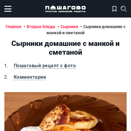
Открыть меню
Главная
Вторые блюда
Сырники
Сырники домашние с
манкой и сметаной
Сырники домашние с манкой и
сметаной
Пошаговый рецепт с фото
Комментарии
Сырники домашние с манкой и сметаной
С