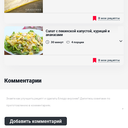
Кабачки, Баклажаны, Болгарский перец, Помидоры, Лук репчатый,
Масло растительное
Очень любишь яйца, но уже надоели их классические
В мои рецепты
приготовления, то есть яичницу и просто отварное яйцо?
Приготовь омлет! Да не просто омлет, как блинчик, а воздушный.
Ощути себя этим утром маленьким принцем, который
Салат с пекинской капустой, курицей и
путешествует на воздушном облачке по прекрасному миру, ведь
ананасами
омлет получиться невероятно воздушным, нежным и вкусным!...
30
минут
4
порции
Ингредиенты:
Яйцо куриное, Масло сливочное
Сочетание курицы и ананасов стало привычным, разнообразить
В мои рецепты
салатную классику поможет добавление пекинской капусты и
консервированной кукурузы. Такое блюдо получается свежим, с
насыщенным вкусом. Майонез делает салат сочным и нежным, но
чтобы снизить калорийность его можно заменить на сметану.
Комментарии
Пекинскую капусту лучше купить небольшую, мелкие кочаны
гораздо сочнее....
Оставить комментарий
Добавить комментарий