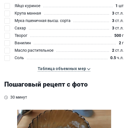
Яйцо куриное
1
шт
Крупа манная
3
ст.л.
Мука пшеничная высш. сорта
3
ст.л.
Сахар
3
ст.л.
Творог
500
г
Ванилин
2
г
Масло растительное
2
ст.л.
Соль
0.5
ч.л.
Таблица объемных мер
Пошаговый рецепт с фото
30 минут