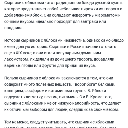
Сырники с яблоками - это традиционное блюдо русской кухни,
которое представляет собой небольшие пирожки из творога с
добавлением яблок. Они обладают невероятным ароматом и
сочным вкусом, идеально подходят для завтрака или
полдника.
История сырников с яблоками неизвестна, однако само блюдо
имеет долгую историю. Сырники в России начали готовить
еще в XIX веке, и они стали популярным домашним
лакомством. Их делали из домашнего творога, добавляли
варенье, ягоды или фрукты для придания вкуса.
Польза сырников с яблоками заключается в том, что они
содержат много полезных веществ. Творог богат белками,
кальцием, фосфором и витаминами группы В. Яблоки
содержат клетчатку, пектин, витамины С и Е. Кроме того,
сырники с яблоками имеют низкую калорийность, что делает
их отличным выбором для людей, следящих за своим весом.
Тем не менее, следует учитывать, что сырники с яблоками