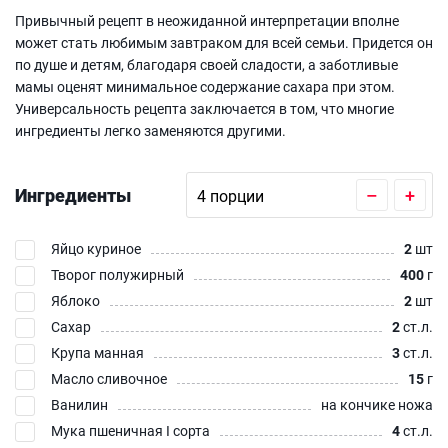
Привычный рецепт в неожиданной интерпретации вполне
может стать любимым завтраком для всей семьи. Придется он
по душе и детям, благодаря своей сладости, а заботливые
мамы оценят минимальное содержание сахара при этом.
Универсальность рецепта заключается в том, что многие
ингредиенты легко заменяются другими.
Ингредиенты
–
+
Яйцо куриное
2
шт
Творог полужирный
400
г
Яблоко
2
шт
Сахар
2
ст.л.
Крупа манная
3
ст.л.
Масло сливочное
15
г
Ванилин
на кончике ножа
Мука пшеничная I сорта
4
ст.л.