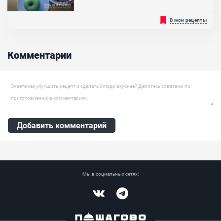
Молоко, Крахмал, Сливки 30%, Молоко сгущеное, Белок куриный,
Сахар, Масло сливочное, Шоколад белый
Адыгейский сыр, приготовленный на гриле, является прекрасной
В мои рецепты
закуской на любой случай в жизни. Он идеально подходит на
завтрак, в качестве перекуса на работу или на ужин с чаем. Такой
вид сыра вкусный как в холодном, так и в горячем виде. Если кто-
то не знал, то его можно обжаривать и тогда он будет ещё
Комментарии
вкуснее. Такая закуска прекрасно сочетается с...
Ингредиенты:
Адыгейский сыр, Специи
Оставить комментарий
Добавить комментарий
Мы в социальных сетях:
Vkontakte
Telegram