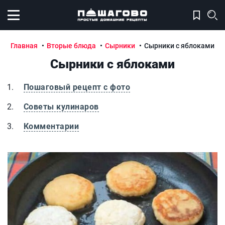
Открыть меню
Главная
Вторые блюда
Сырники
Сырники с яблоками
Сырники с яблоками
Пошаговый рецепт с фото
Советы кулинаров
Комментарии
Сырники с яблоками
С