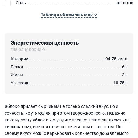
Соль
щепоток
Таблица объемных мер
Энергетическая ценность
*на одну порцию
Калории
94.75
ккал
Белки
6
г
Жиры
3
г
Углеводы
10.75
г
Яблоко придает сырникам не только сладкий вкус, но и
сочность, не утяжеляя при этом творожное тесто. Неважно
какому сорту яблок вы отдадите предпочтение: сладкому или
кисловатому, все они отлично сочетаются с творогом. По
своему вкусу можно варьировать количество добавляемого